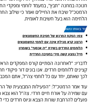
חנוכה במחנה "תבץ", במעמד לוחמי ומפקדי הח
הרמטכ"ל שיבח את החיילים ואמר כי שילוב החר
הלחימה הוא בעל חשיבות לאומית.
עוד באותו נושא:
צפו: הטקס המרגש של חטיבת החשמונאים
הרצוג קרא מגילת איכה עם לוחמי החשמונאים
הלוחמים החרדים בשירת "יה אכסוף" בשומרון
חייל נפצע קשה מירי בחטיבה החרדית
לדבריו: "לאחרונה הסתיים קורס המפקדים הראש
קצינים ללוחמים חרדים. אנו בונים דור פיקודי חר
לכך שאתם, יחד עם כל לוחמי צה"ל, אתם המכבים
עוד אמר הרמטכ"ל: "הפעילות המבצעית של הח
עם שמירה על אורח חיים חרדי. צה"ל הוא צבא הע
פועלים להרחבת שורות הצבא וגיוס חרדים כדי ל