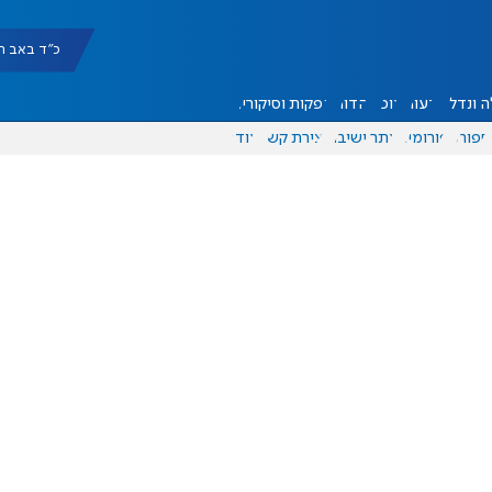
כ"ד באב תשפ"ו |
 ונדל"ן
דעות
אוכל
יהדות
הפקות וסיקורים
ספורט
פורומים
אתר ישיבה
יצירת קשר
עוד