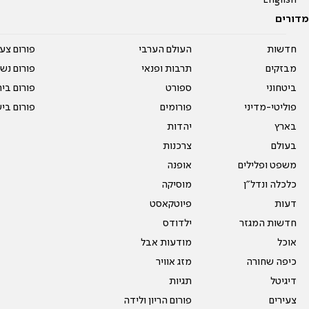
מדורים
חדשות
העולם הערבי
פורום צע
מבזקים
תרבות ופנאי
פורום נשו
ביטחוני
ספורט
פורום בי
פוליטי-מדיני
פורומים
פורום בי
בארץ
יהדות
בעולם
צרכנות
משפט ופלילים
אופנה
כלכלה ונדל"ן
מוסיקה
דעות
פיוטקאסט
חדשות המגזר
ילדודס
אוכל
מודעות אבל
כיפה שחורה
מזג אוויר
דיגיטל
תגיות
צעירים
פורום הריון ולידה