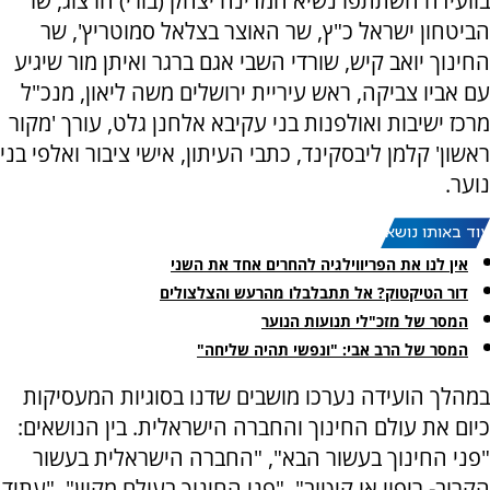
בוועידה השתתפו נשיא המדינה יצחק (בוז'י) הרצוג, שר
הביטחון ישראל כ"ץ, שר האוצר בצלאל סמוטריץ', שר
החינוך יואב קיש, שורדי השבי אגם ברגר ואיתן מור שיגיע
עם אביו צביקה, ראש עיריית ירושלים משה ליאון, מנכ"ל
מרכז ישיבות ואולפנות בני עקיבא אלחנן גלט, עורך 'מקור
ראשון' קלמן ליבסקינד, כתבי העיתון, אישי ציבור ואלפי בני
נוער.
עוד באותו נושא:
אין לנו את הפריווילגיה להחרים אחד את השני
דור הטיקטוק? אל תתבלבלו מהרעש והצלצולים
המסר של מזכ"לי תנועות הנוער
המסר של הרב אבי: "ונפשי תהיה שליחה"
במהלך הועידה נערכו מושבים שדנו בסוגיות המעסיקות
כיום את עולם החינוך והחברה הישראלית. בין הנושאים:
"פני החינוך בעשור הבא", "החברה הישראלית בעשור
הקרוב- ריפוי או קיטוב", "פני החינוך בעולם מקוון", "עתיד