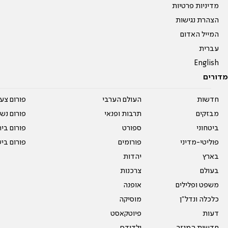
מדיניות פרטיות
הצהרת נגישות
המייל האדום
עברית
English
מדורים
חדשות
העולם הערבי
פורום צע
מבזקים
תרבות ופנאי
פורום נשו
ביטחוני
ספורט
פורום בי
פוליטי-מדיני
פורומים
פורום בי
בארץ
יהדות
בעולם
צרכנות
משפט ופלילים
אופנה
כלכלה ונדל"ן
מוסיקה
דעות
פיוטקאסט
חדשות המגזר
ילדודס