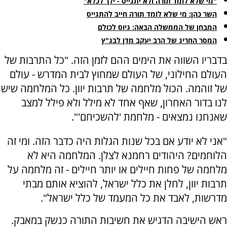
"מי שלא לומד תורה ולא יתגייס - ילך לכלא"
השר כהן: מי שלא לומד תורה חייב להתגייס
המבחן של הממשלה הבאה: גיוס לכולם
המסר החריג של הרב יעקב מדן לבג"ץ
בדבריו השווה את הימים ההם לזמן הזה. "כל התרבות של
העולם החילוני, של העולם שמחוץ לבית המדרש - עולם
של זוהמה. הכול מלחמה של תרבות יוון. כל המלחמה שיש
לנו בדור האחרון, שאף אחד לא מילל ולא פילל למצב
שאנחנו נמצאים - מלחמת 'להשכיחם'".
"אני לא יודע אם בכל שנות הגלות היה כדבר הזה. ומי זה
הלוחמים? היהודים רחמנא לצלן. המלחמה היא לא
מלחמה של פחות חיילים או יותר חיילים - זה מלחמה על
תרבות יוון, לחלן את כלל ישראל, להוציא אותם מבתי
מדרשות, לאבד את כל המעמד של כלל ישראל".
ראש הישיבה הדגיש את חשיבות התורה כנשק במאבק.