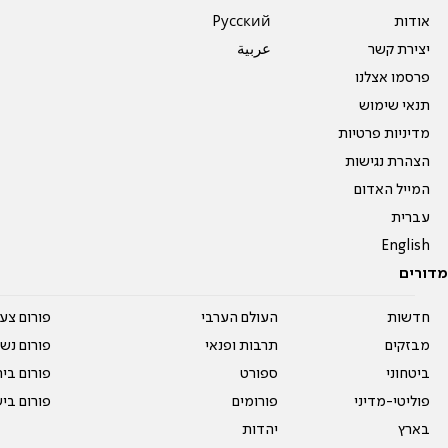
אודות
Pусский
יצירת קשר
عربية
פרסמו אצלנו
תנאי שימוש
מדיניות פרטיות
הצהרת נגישות
המייל האדום
עברית
English
מדורים
חדשות
העולם הערבי
פורום צע
מבזקים
תרבות ופנאי
פורום נשו
ביטחוני
ספורט
פורום בי
פוליטי-מדיני
פורומים
פורום בי
בארץ
יהדות