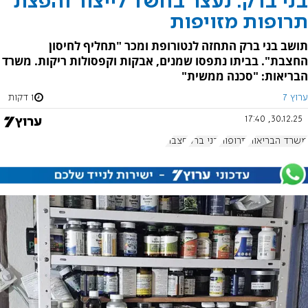
בני ברק: נעצר בחשד לייצור והפצת
תרופות מזויפות
תושב בני ברק התחזה לנטורופת ומכר "תחליף לחיסון
החצבת". בביתו נתפסו שמנים, אבקות וקפסולות ריקות. משרד
הבריאות: "סכנה ממשית"
ערוץ 7
1 דקות
30.12.25, 17:40
משרד הבריאות
תרופות
בני ברק
חצבת