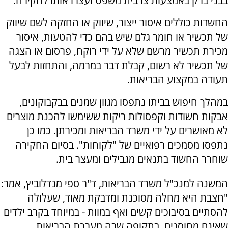
בבני ברק באמצעות צו בית משפט ועצרו אותו לחקירה.
החשדות כוללים איסור ייצור, שיווק או החזקה לשם שיווק
של תכשיר או חומר גלם שיש בהם כדי להטעות, איסור
מכירת תכשיר מרשם שלא על ידי רוקח, פרסום או הצגה
של תכשיר לא רשום, קבלת דבר במרמה, והתחזות לבעל
תעודה במקצוע הבריאות.
במהלך חיפוש בביתו נתפסו מגוון שמנים בבקבוקונים,
אבקות חשודות וקפסולות ריקות ששימשו להכנת מוצרים
לא מאושרים על ידי משרד הבריאות ומכירתן. כמו כן
נתפסו מסמכים רפואיים של "לקוחות". בסיום החקירה
שוחרר החשוד בתנאים מגבילים ומעצר בית.
המשנה למנכ"ל משרד הבריאות, ד"ר ספי מנדלוביץ, אמר:
"חצבת היא מחלה מסוכנת ומדבקת מאוד, שעלולה
להסתיים בסיבוכים קשים ואף במוות - במיוחד בקרב ילדים
שאינם מחוסנים. בתקופה שבה מערכת הבריאות