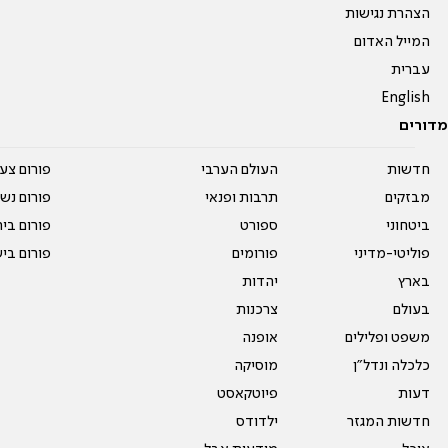
הצהרת נגישות
המייל האדום
עברית
English
מדורים
חדשות
העולם הערבי
פורום צע
מבזקים
תרבות ופנאי
פורום נשו
ביטחוני
ספורט
פורום בי
פוליטי-מדיני
פורומים
פורום בי
בארץ
יהדות
בעולם
צרכנות
משפט ופלילים
אופנה
כלכלה ונדל"ן
מוסיקה
דעות
פיוטקאסט
חדשות המגזר
ילדודס