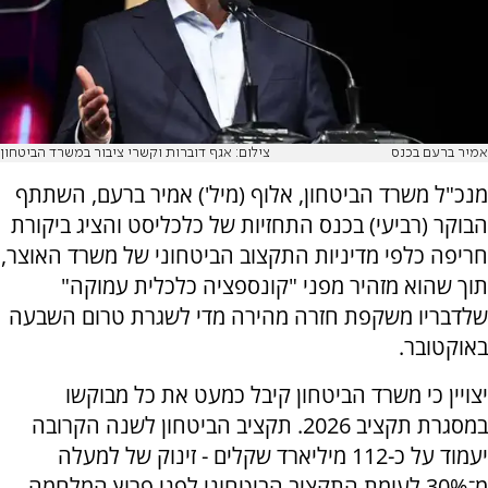
אמיר ברעם בכנס
צילום: אגף דוברות וקשרי ציבור במשרד הביטחון
מנכ"ל משרד הביטחון, אלוף (מיל') אמיר ברעם, השתתף
הבוקר (רביעי) בכנס התחזיות של כלכליסט והציג ביקורת
חריפה כלפי מדיניות התקצוב הביטחוני של משרד האוצר,
תוך שהוא מזהיר מפני "קונספציה כלכלית עמוקה"
שלדבריו משקפת חזרה מהירה מדי לשגרת טרום השבעה
באוקטובר.
יצויין כי משרד הביטחון קיבל כמעט את כל מבוקשו
במסגרת תקציב 2026. תקציב הביטחון לשנה הקרובה
יעמוד על כ-112 מיליארד שקלים - זינוק של למעלה
מ־30% לעומת התקציב הביטחוני לפני פרוץ המלחמה.