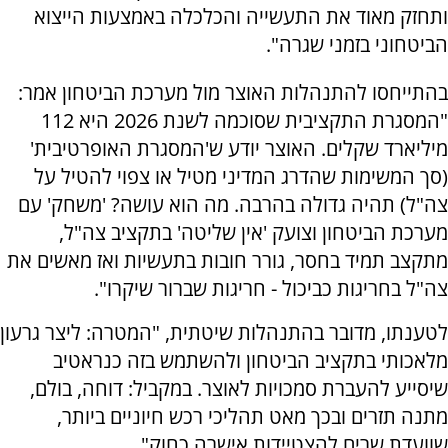
ותחזק מאוד את התעשייה והכלכלה באמצעות הייצוא
הביטחוני בזמני שגרה".
בהתייחסו להתנהלות האוצר מול מערכת הביטחון אמר:
"המסגרת התקציבית שסוכמה לשנת 2026 היא 112
מיליארד שקלים. האוצר יודע ש'המסגרת האופרטיבית'
(סך המשימות שהדרג המדיני מטיל או צפוי להטיל על
צה"ל) תהיה גדולה בהרבה. מה הוא עושה? 'משחק' עם
מערכת הביטחון וצועק 'אין שליטה' בתקציב צה"ל,
מתקצב תמיד בחסר, גורר חובות בתעשיות ואז מאשים את
צה"ל בחריגות כביכול - חריגות שברור שיקרו".
לטענתו, מדובר בהתנהלות שיטתית, "המטרה: ליצר גרעון
מלאכותי בתקציב הביטחון ולהשתמש בזה כנראטיב
שיסייע להעברת סמכויות לאוצר. במקביל: דוחה, בולם,
מתנה תזרים ובכך מאט תהליכי רכש חיוניים ביותר,
שוועדת שרים להצטיידות אישרה כחוק".