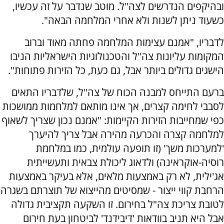
ובהיקפים הנדרשים לצה"ל. מוטב שנדבר על זה עכשיו,
כשעוד ניתן לשנות ולא אחרי המלחמה הבאה".
לדבריו, "אמנם עצימות המלחמה פחתה מאוד וברוב
המקומות עליונות צה"ל והטכנולוגיות הישראליות הניבו
הישגים גדולים ביותר אבל, גם כעת, כל הזירות פתוחות".
ברעם התייחס למבנה הכוח של צה"ל, שלדבריו התאים
לסבבי לחימה קצרים, אך אינו מותאם למלחמות ממושכות
כפי שמחייבות הזירות הקיימות: "אמנם נכון שצריך לשאוף
למלחמה קצרה והכרעה מהירה אבל צריך להיערך
'למערכות משך' (זו תופעה עולמית, כמו במלחמת
רוסיה-אוקראינה) ולדאוג ליכולת צבאית ותעשייתית
אג'ילית, לא רק באמצעות מלאים, אלא בעיקר באמצעות
הרחבת קווי ייצור - שמסיטים מהייצוא של תוצרתם בשגרה
לטובת צריכת צה"ל בחירום. זו השקעה תקציבית גדולה
אבל היא תניב בוודאות 'דיבידנד' לביטחון בעת חירום