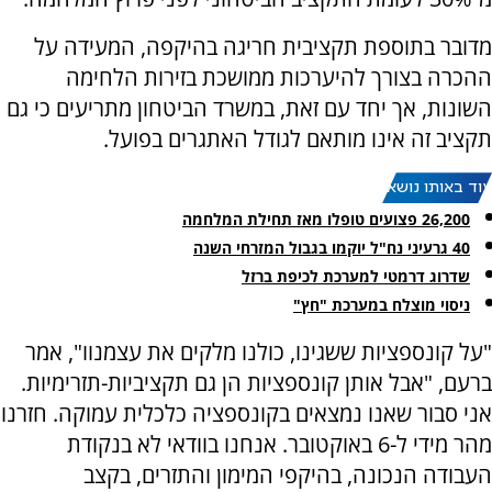
מדובר בתוספת תקציבית חריגה בהיקפה, המעידה על
ההכרה בצורך להיערכות ממושכת בזירות הלחימה
השונות, אך יחד עם זאת, במשרד הביטחון מתריעים כי גם
תקציב זה אינו מותאם לגודל האתגרים בפועל.
עוד באותו נושא:
26,200 פצועים טופלו מאז תחילת המלחמה
40 גרעיני נח"ל יוקמו בגבול המזרחי השנה
שדרוג דרמטי למערכת לכיפת ברזל
ניסוי מוצלח במערכת "חץ"
"על קונספציות ששגינו, כולנו מלקים את עצמנוו", אמר
ברעם, "אבל אותן קונספציות הן גם תקציביות-תזרימיות.
אני סבור שאנו נמצאים בקונספציה כלכלית עמוקה. חזרנו
מהר מידי ל-6 באוקטובר. אנחנו בוודאי לא בנקודת
העבודה הנכונה, בהיקפי המימון והתזרים, בקצב