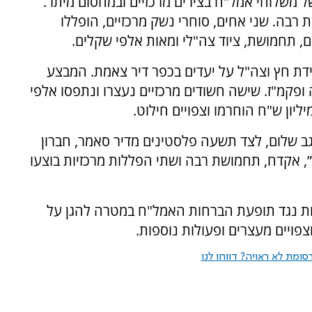
 משלוחי אמל"ח בצירים מרכזיים ובמחסום מיתר.
ניות ותחמושת רבה. שני אחים, סוחרי נשק מרכזיים, הופללו
, תחמושת, ציוד צה"לי ומאות אלפי שקלים.
דת חץ וצה"ל על יעדים בכפר דיר צאמת. המבצע
 ופקמ"ז. שישה חשודים מרכזיים נעצרו ונתפסו אלפי
ב שלום, לצד תשעה פלסטינים מדיר סאמר, חברון
נתפסו רובה M-16, רובה “ארד”, אקדח, תחמושת רבה ושתי הפללות מרכזיות בוצעו
שות נגד תופעת הברחות האמל"ח במטרה להגן על
צפויים מעצרים ופעולות נוספות.
ומת לא ראויה? דווחו לנו