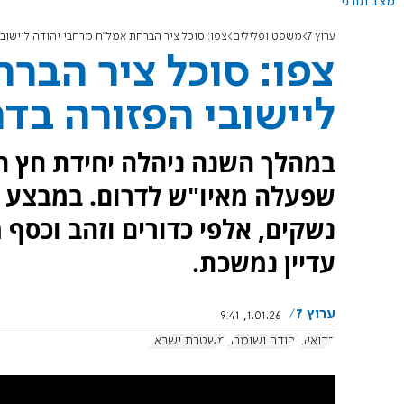
מצב תורני
ערוץ 7
משפט ופלילים
צפו: סוכל ציר הברחת אמל"ח מרחבי יהודה ליישובי
צפו: סוכל ציר הבר
ליישובי הפזורה בדר
במהלך השנה ניהלה יחידת חץ ח
עדיין נמשכת.
ערוץ 7
1.01.26, 9:41
בדואים
יהודה ושומרון
משטרת ישראל