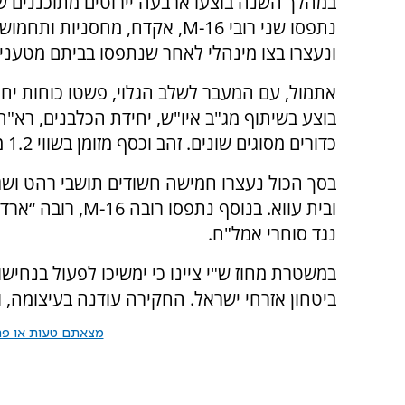
במהלך השנה בוצעו ארבעה יירוטים מתוכננים של
נתפסו שני רובי M-16, אקדח, מחס
ונעצרו בצו מינהלי לאחר שנתפסו בביתם מטענים
אתמול, עם המעבר לשלב הגלוי, פשטו כוחות יחי
בוצע בשיתוף מג"ב איו"ש, יחידת הכלבנים, רא"ה
כדורים מסוגים שונים. זהב וכסף מזומן בשווי 1.2 מיליון ש"ח הוחרמו וצפויים חילוט.
בסך הכול נעצרו חמישה חשודים תושבי רהט ושג
ובית עווא. בנוסף 
נגד סוחרי אמל"ח.
במשטרת מחוז ש"י ציינו כי ימשיכו לפעול בנחי
ביטחון אזרחי ישראל. החקירה עודנה בעיצומה, ו
מצאתם טעות או פרס