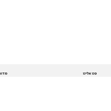
פנו אלינו
מדור
אודות
Pусский
חד
יצירת קשר
عربية
מב
פרסמו אצלנו
בי
תנאי שימוש
פו