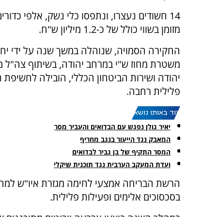
14 חשודים נעצרו, ונתפסו כלי נשק, אלפי כדורים
מזומן בשווי כולל של כ-1.2 מיליון ש"ח.
החקירה הסמויה, שנוהלה במשך שנה על ידי יח
משטרת מחוז ש"י במרחב יהודה, בשיתוף צה"ל 
יהודה ושירות הביטחון הכללי, הובילה לחשיפת 
פלילית רחבה.
עוד באותו נושא:
יאיר גולן נפגש עם הבדואים והעביר מסר
המאבק נגד הייעור בנגב מחריף
המסר התקיף של בן גביר לבדואים
ועדת המעקב הערבית נגד תוכנית שיקלי
הרשת הבריחה אמצעי לחימה מגזרת איו"ש למחוז 
בסכסוכים אלימים ופעילות פלילית.