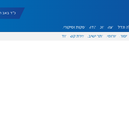
כ"ד באב תשפ"ו |
 ונדל"ן
דעות
אוכל
יהדות
הפקות וסיקורים
ספורט
פורומים
אתר ישיבה
יצירת קשר
עוד