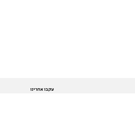
עקבו אחרינו
ות
טוויטר
ם הריון ולידה
פייסבוק
ום לקראת נישואין וזוגיות
אינסטגרם
ום צעירים מעל עשרים
יוטיוב