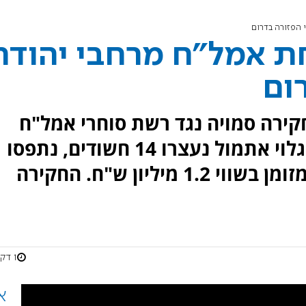
 הפזורה בדרום
חת אמל"ח מרחבי יהודה
ום
קירה סמויה נגד רשת סוחרי אמל"ח
שפעלה מאיו"ש לדרום. במבצע גלוי אתמול נעצרו 14 חשודים, נתפסו
נשקים, אלפי כדורים וזהב וכסף מזומן בשווי 1.2 מיליון ש"ח. החקירה
1 דקות
א