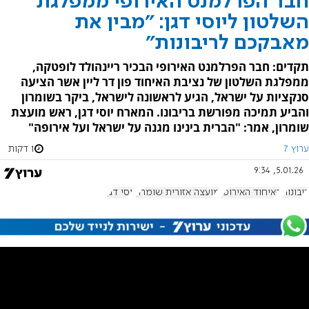
חבר הפרלמנט האירופי ממפלגת
השלטון ליוסי דגן: "מבין את
מאבקכם לריבונות"
תקדים: חבר הפרלמנט האירופי הבכיר ריינהולד לופטקה,
ממפלגת השלטון של נציבת האיחוד פון דר ליין אשר הציעה
סנקציות על ישראל, הגיע לראשונה לישראל, ביקר בשומרון
והביע תמיכה מפורשת בריבונו. המארח יוסי דגן, ראש מועצת
שומרון, אמר: "הברית בינינו מגנה על ישראל ועל אירופה"
ערוץ 7
1 דקות
5.01.26, 9:34
ריבונות
האיחוד האירופי
מועצה אזורית שומרון
יוסי דגן