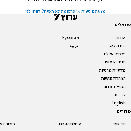
הצטרפו לקבוצת הוואטצאפ של ערוץ 7
מצאתם טעות או פרסומת לא ראויה? דווחו לנו
פנו אלינו
אודות
Pусский
יצירת קשר
عربية
פרסמו אצלנו
תנאי שימוש
מדיניות פרטיות
הצהרת נגישות
המייל האדום
עברית
English
מדורים
חדשות
העולם הערבי
פורום צע