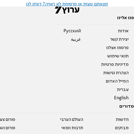
מצאתם טעות או פרסומת לא ראויה? דווחו לנו
פנו אלינו
אודות
Pусский
יצירת קשר
عربية
פרסמו אצלנו
תנאי שימוש
מדיניות פרטיות
הצהרת נגישות
המייל האדום
עברית
English
מדורים
חדשות
העולם הערבי
פורום צע
מבזקים
תרבות ופנאי
פורום נשו