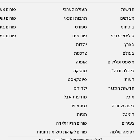
חדשות
העולם הערבי
פורום צע
מבזקים
תרבות ופנאי
פורום נשו
ביטחוני
ספורט
פורום בי
פוליטי-מדיני
פורומים
פורום בי
בארץ
יהדות
בעולם
צרכנות
משפט ופלילים
אופנה
כלכלה ונדל"ן
מוסיקה
דעות
פיוטקאסט
חדשות המגזר
ילדודס
אוכל
מודעות אבל
כיפה שחורה
מזג אוויר
דיגיטל
תגיות
צעירים
פורום הריון ולידה
רפואה שלמה
פורום לקראת נישואין וזוגיות
© כל הזכויות שמורות לישראל נשיונל ניוז בע"מ.