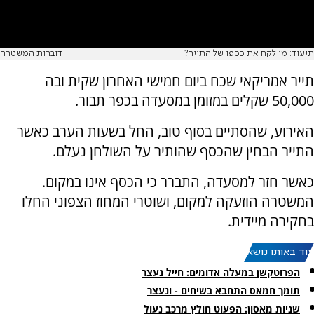
תיעוד: מי לקח את כספו של התייר?
דוברות המשטרה
תייר אמריקאי שכח ביום חמישי האחרון שקית ובה
50,000 שקלים במזומן במסעדה בכפר תבור.
האירוע, שהסתיים בסוף טוב, החל בשעות הערב כאשר
התייר הבחין שהכסף שהותיר על השולחן נעלם.
כאשר חזר למסעדה, התברר כי הכסף אינו במקום.
המשטרה הוזעקה למקום, ושוטרי המחוז הצפוני החלו
בחקירה מיידית.
עוד באותו נושא:
הפרוטקשן במעלה אדומים: חייל נעצר
תומך חמאס התחבא בשיחים - ונעצר
שניות מאסון: הפעוט חולץ מרכב נעול