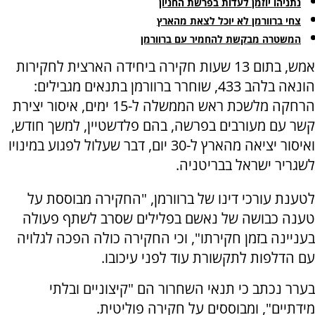
נתניהו יוזמן לעדות בפרשת החניון
צחי ברוורמן לא יוכל לצאת מהארץ
המשטרה מבקשת להחמיר עם ברוורמן
אמש, בתום 13 שעות חקירה ביחידה הארצית לחקירות
הונאה בלהב 433, שוחרר ברוורמן בתנאים מגבילים:
הרחקה מלשכת ראש הממשלה ל-15 ימים, איסור יצירת
קשר עם מעורבים בפרשה, בהם פלדשטיין, למשך חודש,
ואיסור יציאה מהארץ ל-30 יום, דבר שעלול לפגוע במינויו
לשגריר ישראל בבריטניה.
לטענת עורכי דינו של ברוורמן, "החקירה מבוססת על
טענה כבושה של נאשם בפלילים שסרב לשתף פעולה
בעניינה בזמן חקירתו", וכי החקירה כולה הפכה לגלויה
עם הדלפות לתקשורת עוד לפני עיכובו.
בערר נכתב כי תנאי השחרור הם "קיצוניים ובלתי
מידתיים", ומבוססים על חקירה פוליטית.