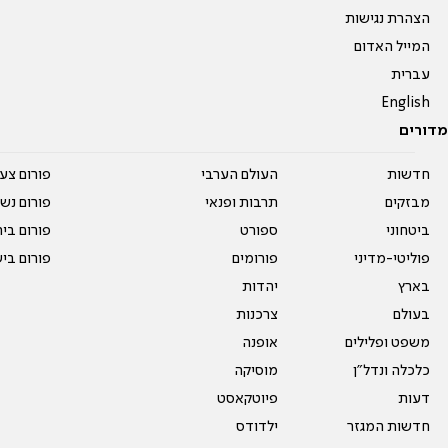
הצהרת נגישות
המייל האדום
עברית
English
מדורים
חדשות
העולם הערבי
פורום צע
מבזקים
תרבות ופנאי
פורום נשו
ביטחוני
ספורט
פורום בי
פוליטי-מדיני
פורומים
פורום בי
בארץ
יהדות
בעולם
צרכנות
משפט ופלילים
אופנה
כלכלה ונדל"ן
מוסיקה
דעות
פיוטקאסט
חדשות המגזר
ילדודס