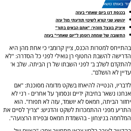
עוד באותו נושא:
בכנסת דנו ביום שאחרי בעזה
יהושע שני קורא לשינוי תודעתי מול עזה
איציק בונצל מזהיר: "אתם הבאים בתור"
התשובה של שמחה רוטמן ל"יום שאחרי" בעזה
בהתייחס למטרות הכנס, ציין קרומבי כי אחת מהן היא
הדרישה להשבת החטוף רן גואילי לפני כל הסדרה: "לא
להתקדם לשלב ב' לפני השבתו של רן הביתה. שלב א'
עדיין לא הושלם".
לדבריו, הנטייה להיאחז בשקט מדומה מסוכנת: "אם
אנחנו נשאר בחיבוק ידיים ונסמוך על אחרים - רני לא
יחזור הביתה, חמאס לא יושמד, עזה לא תפורז". הוא
התריע מפני ההתמכרות לשקט והדגיש: "צריך לסיים את
המלחמה בניצחון - בהשמדת חמאס ובפירוז הרצועה".
בהקשר לצורך בלחץ צבאי מתמשך אמר: "האיום של