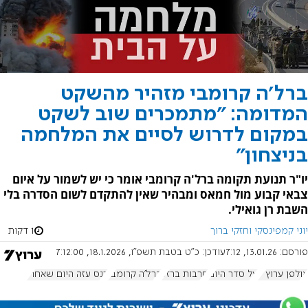
ברל'ה קרומבי מזהיר מהשקט
המדומה: "מתמכרים שוב לשקט
במקום לדרוש לסיים את המלחמה
בניצחון"
יו"ר תנועת תקומה ברל'ה קרומבי אומר כי יש לשמור על איום
צבאי קבוע מול חמאס ומבהיר שאין להתקדם לשום הסדרה בלי
השבת רן גואילי.
יוני קמפינסקי וחזקי ברוך
1 דקות
פורסם:
13.01.26, 7:12
עודכן:
כ"ט בטבת תשפ"ו, 18.1.2026, 7:12:00
אולפן ערוץ 7
על סדר היום
חרבות ברזל
ברל׳ה קרומבי
כנס עזה היום שאחרי