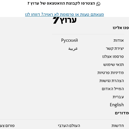
הצטרפו לקבוצת הוואטצאפ של ערוץ 7
מצאתם טעות או פרסומת לא ראויה? דווחו לנו
פנו אלינו
אודות
Pусский
יצירת קשר
عربية
פרסמו אצלנו
תנאי שימוש
מדיניות פרטיות
הצהרת נגישות
המייל האדום
עברית
English
מדורים
חדשות
העולם הערבי
פורום צע