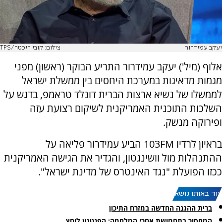
יעקב עמידרור
צילום: קובי ריכטר/TPS
אלוף (מיל') יעקב עמידרור התריע הבוקר (ראשון) מפני
מגמות מדאיגות במערכת היחסים בין ממשלת ישראל
לממשלו של נשיא ארצות הברית דונלד טראמפ, בדגש על
השלכות התוכנית האמריקנית לשיקום רצועת עזה
ופירוקה מנשק.
בראיון לרדיו 103FM הביע עמידרור פליאה על
ההתנהלות מול וושינגטון, והגדיר את הגישה האמריקנית
ככזו הפועלת "נגד האינטרס של מדינת ישראל".
עוד באותו נושא:
ברית ההגנה החדשה במזרח התיכון
המחסור בתחמושת אחרי המלחמה: הפנטגון לוחץ