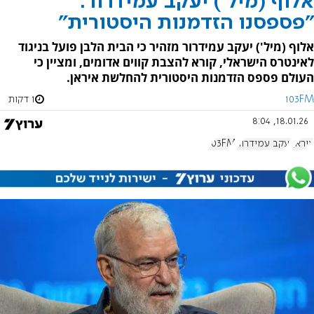
אלוף (מיל') יעקב עמידרור:
"פספסנו הזדמנות היסטורית"
אלוף (מיל') יעקב עמידרור מזהיר כי הבית הלבן פועל בניגוד
לאינטרס הישראלי, קורא להצבת קווים אדומים, ומציין כי
העולם פספס הזדמנות היסטורית להחלשת איראן.
103FM
1 דקות
18.01.26, 8:04
איראן
יעקב עמידרור
103FM