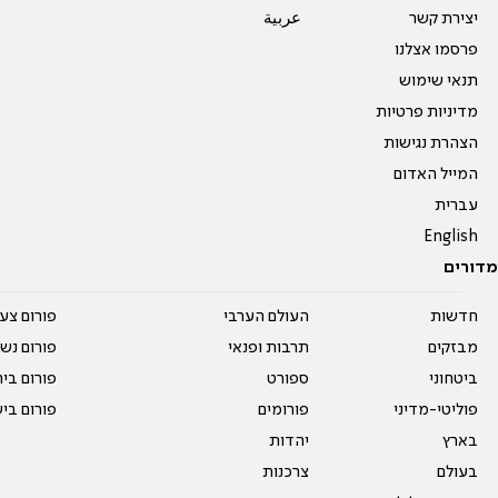
יצירת קשר
عربية
פרסמו אצלנו
תנאי שימוש
מדיניות פרטיות
הצהרת נגישות
המייל האדום
עברית
English
מדורים
חדשות
העולם הערבי
פורום צע
מבזקים
תרבות ופנאי
פורום נשו
ביטחוני
ספורט
פורום בי
פוליטי-מדיני
פורומים
פורום בי
בארץ
יהדות
בעולם
צרכנות