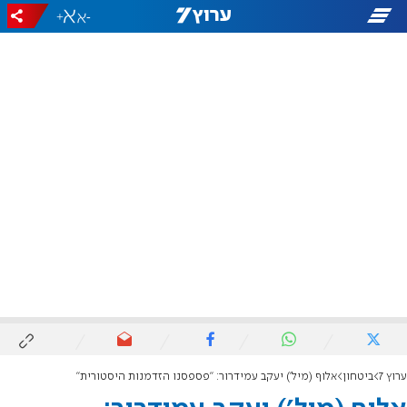
+
-
ערוץ 7
ביטחון
אלוף (מיל') יעקב עמידרור: "פספסנו הזדמנות היסטורית"