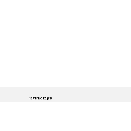
עקבו אחרינו
ות
טוויטר
ם הריון ולידה
פייסבוק
ום לקראת נישואין וזוגיות
אינסטגרם