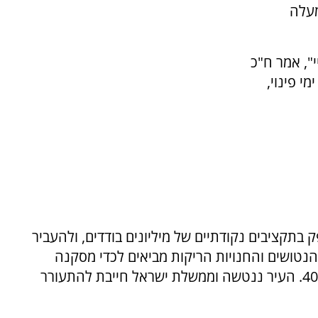
מעלה
ירוע דרמטיי", אמר ח"כ
ורר במהלך הסיור והדיון. "אחרי למעלה מ-500 ימי פינוי,
בתקציבים נקודתיים של מיליונים בודדים, ולהעביר
הנטושים והחנויות הריקות מביאים לכדי מסקנה
ברורה שאין כאן חזרה של 70%, אפילו לא של 40%. העיר ננטשה וממשלת ישראל חייבת להתעורר