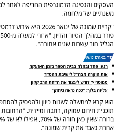
העסקים והנסיגה הדמוגרפית החריפה לאחר ל
משנתיים של מלחמה.
"קריית שמונה של ינואר 2026 היא א
פ
הגליל חזר עשרות שנים אחורה".
עוד באותו נושא:
רגעי פחד ובהלה בבית הספר בזמן האזעקה
אות הוקרה מצה"ל לישיבת ההסדר
סמוטריץ' דורש לעצור את הדחת הרב קקון
עליזה בלוך: "ככה נראה ניתוק"
הוא קרא לממשלה לשנות כיוון ולהפסיק להסתפק 
תוכנית חירום עמוקה, רחבה ומיידית. "הרחובות 
אחרת נאבד את קרית שמונה".