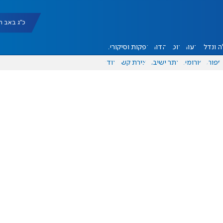
כ"ג באב תשפ"ו |
 ונדל"ן
דעות
אוכל
יהדות
הפקות וסיקורים
ספורט
פורומים
אתר ישיבה
יצירת קשר
עוד