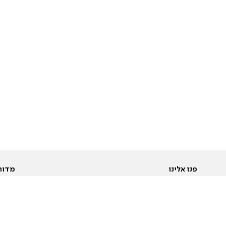
פנו אלינו
מדור
אודות
Pусский
חד
יצירת קשר
عربية
מב
פרסמו אצלנו
בי