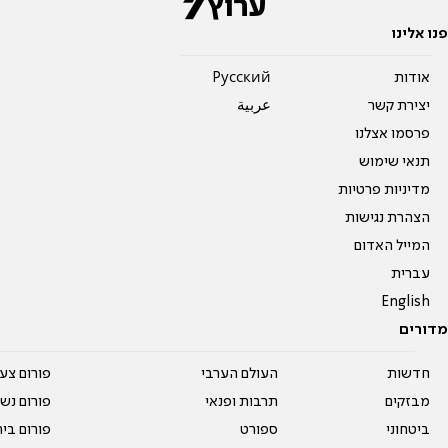
פנו אלינו
אודות
Pусский
יצירת קשר
عربية
פרסמו אצלנו
תנאי שימוש
מדיניות פרטיות
הצהרת נגישות
המייל האדום
עברית
English
מדורים
חדשות
העולם הערבי
פורום צע
מבזקים
תרבות ופנאי
פורום נשו
ביטחוני
ספורט
פורום בי