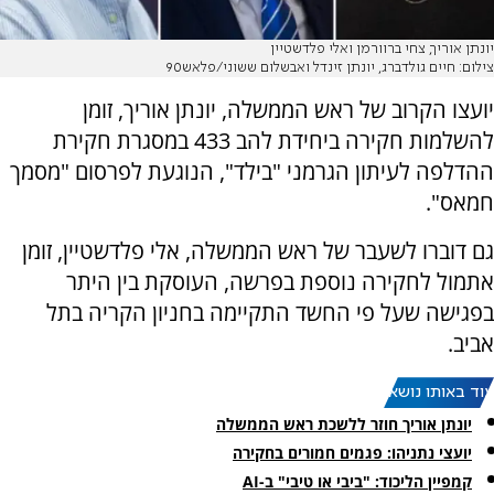
יונתן אוריך, צחי ברוורמן ואלי פלדשטיין
צילום: חיים גולדברג, יונתן זינדל ואבשלום ששוני/פלאש90
יועצו הקרוב של ראש הממשלה, יונתן אוריך, זומן
להשלמות חקירה ביחידת להב 433 במסגרת חקירת
ההדלפה לעיתון הגרמני "בילד", הנוגעת לפרסום "מסמך
חמאס".
גם דוברו לשעבר של ראש הממשלה, אלי פלדשטיין, זומן
אתמול לחקירה נוספת בפרשה, העוסקת בין היתר
בפגישה שעל פי החשד התקיימה בחניון הקריה בתל
אביב.
עוד באותו נושא:
יונתן אוריך חוזר ללשכת ראש הממשלה
יועצי נתניהו: פגמים חמורים בחקירה
קמפיין הליכוד: "ביבי או טיבי" ב-AI