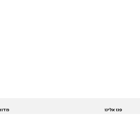
פנו אלינו
מדור
אודות
Pусский
חד
יצירת קשר
عربية
מב