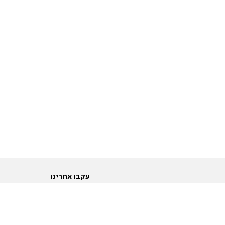
עקבו אחרינו
ות
טוויטר
ם הריון ולידה
פייסבוק