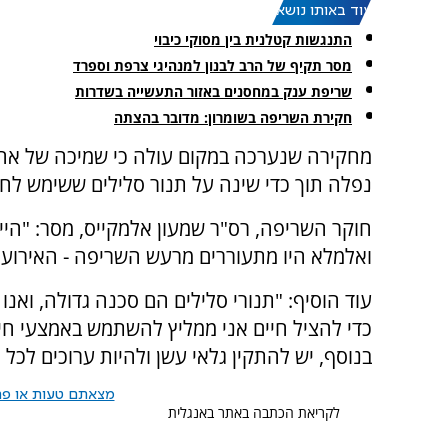
עוד באותו נושא:
התנגשות קטלנית בין מסוקי כיבוי
מסר תקיף של הרב לבנון למנהיגי צרפת וספרד
שריפת ענק במחסנים באזור התעשייה בשדרות
חקירת השריפה בשומרון: מדובר בהצתה
מחקירה שנערכה במקום עולה כי שמיכה של אח
נפלה תוך כדי שינה על תנור סלילים ששימש לח
חוקר השריפה, רס"ר שמעון אלמקייס, מסר: "היינ
ואלמלא היו מתעוררים מרעש השריפה - האירוע 
עוד הוסיף: "תנורי סלילים הם סכנה גדולה, ואנ
כדי להציל חיים אני ממליץ להשתמש באמצעי חימו
בנוסף, יש להתקין גלאי עשן ולהיות ערוכים לכל תרחיש. במ
מצאתם טעות או פרס
לקריאת הכתבה באתר באנגלית