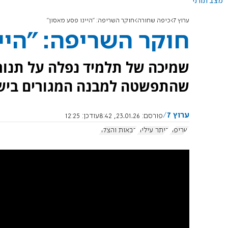
מצב תורני
ערוץ 7
כיפה שחורה
חוקר השריפה: "היינו פסע מאסון"
חוקר השריפה: "היי
שמיכה של תלמיד נפלה על תנור
שהתפשטה למבנה המגורים בישי
ערוץ 7
פורסם:
23.01.26, 8:42
עודכן:
12:25
שריפה
ביתר עילית
כבאות והצלה