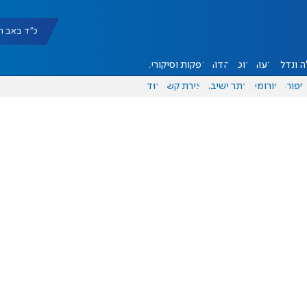
כ"ד באב תשפ"ו |
 ונדל"ן
דעות
אוכל
יהדות
הפקות וסיקורים
ספורט
פורומים
אתר ישיבה
יצירת קשר
עוד