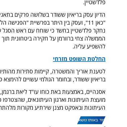
פלדשטיין.
הדיון עסק בריאיון ששודר בשלושה פרקים בתאגי
"כאן 11", ועסק בין היתר בפרשיית "הפגישה ה
נחקר פלדשטיין בחשד כי שוחח עם ראש הסגל 
הממשלה צחי ברוורמן על חקירה ביטחונית תוך ני
להשפיע עליה.
החלטת השופט מזרחי
לטענת אוריך והמשטרה, קיימות סתירות מהותיות 
בריאיון ששודר, ובחומר הגולמי עשויים להימצא
אסנהיים, באמצעות באת כוחו עו"ד ליאת ברגמן,
מועצת העיתונות וארגון העיתונאים, שהצטרפו כ
העיתונות ובאפקט מצנן שירתיע מקורות מלהתראי
עוד באותו נושא: