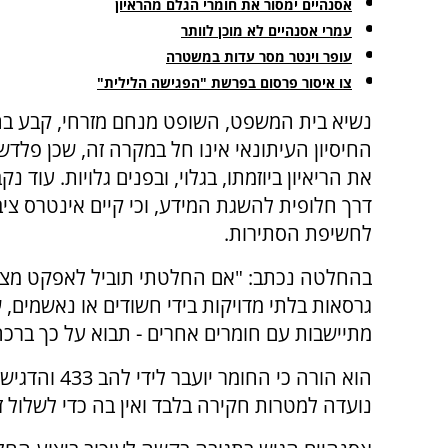
אסנהיים ימסור את חומרי הגלם מהראיון
עמרי אסנהיים לא מוכן לוותר
עופר וינטר מסר עדות במשטרה
צו איסור פרסום בפרשת "הפגישה הלילית"
נשיא בית המשפט, השופט מנחם מזרחי, קבע בה
החיסיון העיתונאי אינו חל במקרה זה, שכן פלדש
את הריאיון ביוזמתו, בגלוי, ובפנים גלויות. עוד נקב
דרך חלופית להשגת המידע, וכי קיים אינטרס ציב
לחשיפת הסתירות.
בהחלטה נכתב: "אם החלטתי תוביל לאפקט מצנ
גרסאות בלתי מדויקות בידי חשודים או נאשמים, ש
מתיישבות עם חומרים אחרים - תבוא על כך ברכה
הוא הורה כי החומר יוע
נועדה למטרות חקירה בלבד ואין בה כדי לשלול זכוי