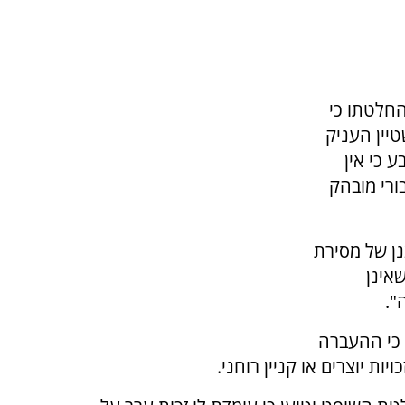
חלטתו כי
טיין העניק
ע כי אין
ורי מובהק
ן של מסירת
אינן
".
בר לידי להב 433 והדגיש כי ההעברה
ות יוצרים או קניין רוחני.