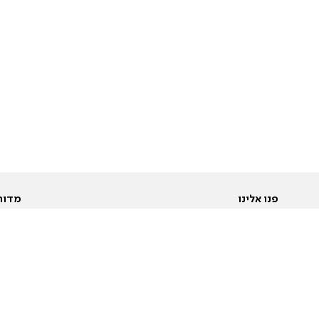
פנו אלינו
מדור
אודות
Pусский
חד
יצירת קשר
عربية
מב
פרסמו אצלנו
בי
תנאי שימוש
פו
מדיניות פרטיות
בא