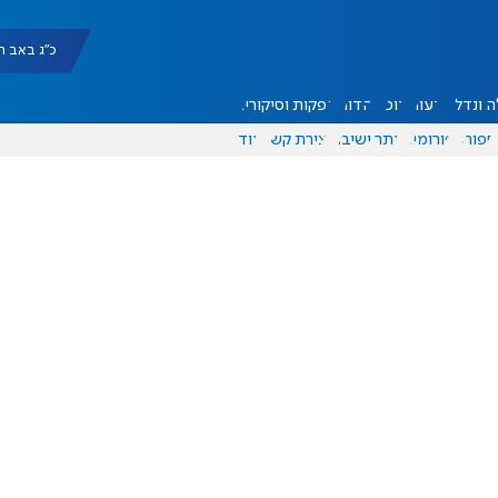
כ"ג באב תשפ"ו |
 ונדל"ן
דעות
אוכל
יהדות
הפקות וסיקורים
ספורט
פורומים
אתר ישיבה
יצירת קשר
עוד