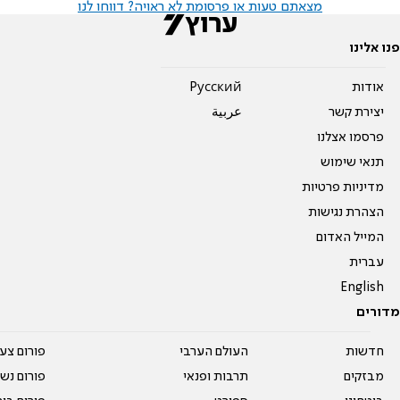
מצאתם טעות או פרסומת לא ראויה? דווחו לנו
פנו אלינו
אודות
Pусский
יצירת קשר
عربية
פרסמו אצלנו
תנאי שימוש
מדיניות פרטיות
הצהרת נגישות
המייל האדום
עברית
English
מדורים
חדשות
העולם הערבי
פורום צע
מבזקים
תרבות ופנאי
פורום נשו