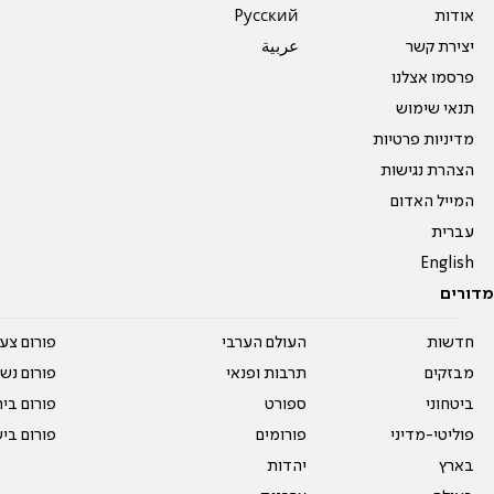
אודות
Pусский
יצירת קשר
عربية
פרסמו אצלנו
תנאי שימוש
מדיניות פרטיות
הצהרת נגישות
המייל האדום
עברית
English
מדורים
חדשות
העולם הערבי
פורום צע
מבזקים
תרבות ופנאי
פורום נשו
ביטחוני
ספורט
פורום בי
פוליטי-מדיני
פורומים
פורום בי
בארץ
יהדות