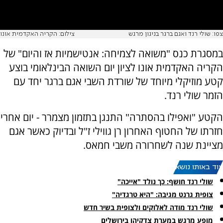
צפו: שולי רנד ואגם ברגר בניגון מרגש
צילום: הקריה האקדמית אונו
במסגרת כנס "משואה לצמיחה: אנטישמיות אז והיום" של
הקריה האקדמית אונו לציון יום השואה הבינלאומי בוצע
קטע מוזיקלי מיוחד של שורדת השבי אגם ברגר יחד עם
הזמר שולי רנד.
הקטע "ואפילו בהסתרה" התנגן בתזמון מצמרר - יום אחרי
חזרתו של החטוף האחרון רן גווילי ז"ל ובדיוק כאשר אגם
מציינת שנה לשחרורה משבי חמאס.
עוד באותו נושא:
שולי רנד חושף: כך נולד "אייכה"
צופית גרנט מגיבה: "היא טרגדיה"
שולי רנד מודה לאלוקים ולצופית בשיר חדש
מופע מרגש במערת צדקיהו בירושלים