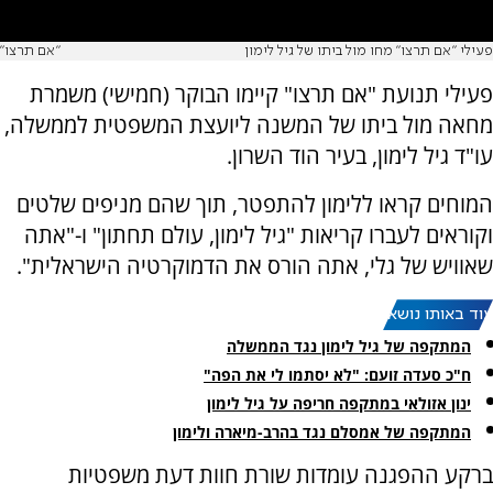
פעילי "אם תרצו" מחו מול ביתו של גיל לימון
"אם תרצו"
פעילי תנועת "אם תרצו" קיימו הבוקר (חמישי) משמרת
מחאה מול ביתו של המשנה ליועצת המשפטית לממשלה,
עו"ד גיל לימון, בעיר הוד השרון.
המוחים קראו ללימון להתפטר, תוך שהם מניפים שלטים
וקוראים לעברו קריאות "גיל לימון, עולם תחתון" ו-"אתה
שאוויש של גלי, אתה הורס את הדמוקרטיה הישראלית".
עוד באותו נושא:
המתקפה של גיל לימון נגד הממשלה
ח"כ סעדה זועם: "לא יסתמו לי את הפה"
ינון אזולאי במתקפה חריפה על גיל לימון
המתקפה של אמסלם נגד בהרב-מיארה ולימון
ברקע ההפגנה עומדות שורת חוות דעת משפטיות