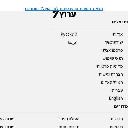
מצאתם טעות או פרסומת לא ראויה? דווחו לנו
פנו אלינו
אודות
Pусский
יצירת קשר
عربية
פרסמו אצלנו
תנאי שימוש
מדיניות פרטיות
הצהרת נגישות
המייל האדום
עברית
English
מדורים
חדשות
העולם הערבי
פורום צע
מבזקים
תרבות ופנאי
פורום נשו