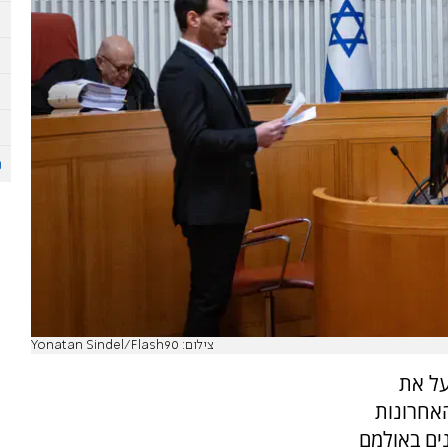
צילום: Yonatan Sindel/Flash90
על את
האחרונות
ים באולמם