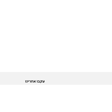
עקבו אחרינו
ות
טוויטר
ם הריון ולידה
פייסבוק
ום לקראת נישואין וזוגיות
אינסטגרם