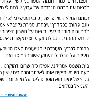
חפצת חיים, כמו הדוגמה המפורסמת של זעקת 'אש
לכפות את הבמה הנכבדת של ערוץ 7 לתת לי מקום לפרסם את הגיגיי.
זכותם המלאה של פרשני, כתבי ומגישי גל"צ להת
(וגם פחות) בכל דרך שיבחרו. סגירת גל"צ לא אמ
להם זכות מובנית לעשות זאת על חשבון הציבור או 
נדרוש מהמדינה גם לתחזק ערוצי תקשורת אינסופי
בחזרה לבג"ץ: העובדה שהטיעונים האלו הושמעו 
מעידה על הבלבול העמוק ששורר במוסד הזה.
בית משפט אמריקני, אפילו כזה שרובו דמוקרטי, 
דעת היו משתיקים אותו לאלתר ומבהירים שאין בין
בג"ץ של ימינו הוא מוסד פוליטי על מלא, וכזה 
השמאל במלואם.
מצאתם טעות או פרס