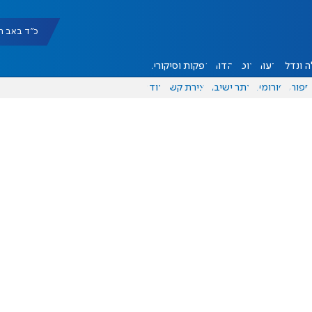
כ"ד באב תשפ"ו |
 ונדל"ן
דעות
אוכל
יהדות
הפקות וסיקורים
ספורט
פורומים
אתר ישיבה
יצירת קשר
עוד