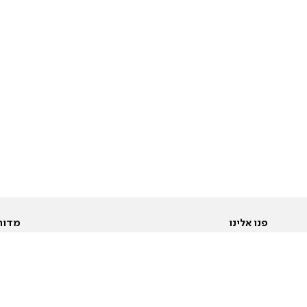
פנו אלינו
מדור
אודות
Pусский
חד
יצירת קשר
عربية
מב
פרסמו אצלנו
בי