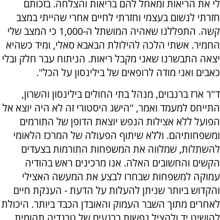
לי את הריאות ומאחל להם בריאות והצלחה. בזכותם
חזרתי לנשום בעצמי וחזרתי לחיים אחרי שהייתי במצב
קשה. התפללנו שאהיה המושתל ה-1,000 כי המצב שלי
החמיר. אשתי הלכה להילולת הבאבא סאלי, ומיד כשהיא
יצאה התבשרנו שאני מקבל ריאות. הניתוח עבר חלק ובלי
כאבים ואני מודה לרופאים של בילינסון על הכל".
ד"ר ארז ברנבוים, מנהל בתי החולים בילינסון והשרון,
התייחס למעמד ואמר, "הישג היסטורי זה לא היה יוצא אל
הפועל ללא אצילות הנפש יוצאת הדופן של התורמים
ומשפחותיהם. וללא שיתוף הפעולה של המרכז הלאומי
להשתלות, שמלווה את המשפחות התורמות בצעדים
הקשים והחשובים האלה. אנו מרכינים ראש בהודיה
עמוקה למשפחות שבחרו לבצע את המעשה האצילי
והקדוש ביותר שניתן להעלות על הדעת - הענקת חיים
לאחרים מתוך השבר העמוק והאובדן הכבד ביותר. היכולת
להושיט יד ולהציל נפשות ברגעים של טרגדיה תהומית