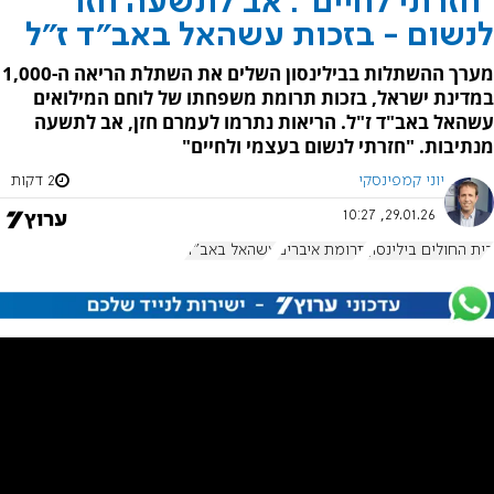
"חזרתי לחיים": אב לתשעה חזר
לנשום - בזכות עשהאל באב"ד ז"ל
מערך ההשתלות בבילינסון השלים את השתלת הריאה ה-1,000
במדינת ישראל, בזכות תרומת משפחתו של לוחם המילואים
עשהאל באב"ד ז"ל. הריאות נתרמו לעמרם חזן, אב לתשעה
מנתיבות. "חזרתי לנשום בעצמי ולחיים"
יוני קמפינסקי
2 דקות
29.01.26, 10:27
בית החולים בילינסון
תרומת איברים
עשהאל באב"ד