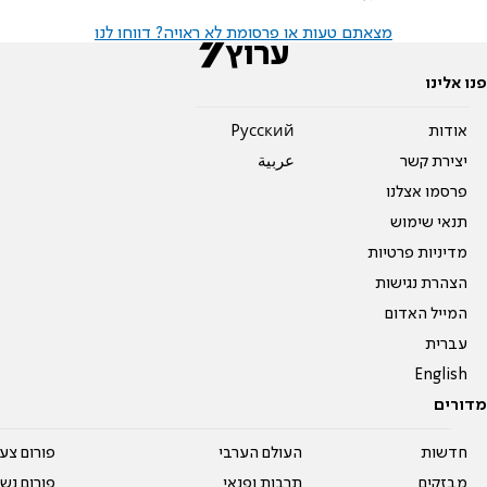
מצאתם טעות או פרסומת לא ראויה? דווחו לנו
פנו אלינו
אודות
Pусский
יצירת קשר
عربية
פרסמו אצלנו
תנאי שימוש
מדיניות פרטיות
הצהרת נגישות
המייל האדום
עברית
English
מדורים
חדשות
העולם הערבי
פורום צע
מבזקים
תרבות ופנאי
פורום נשו