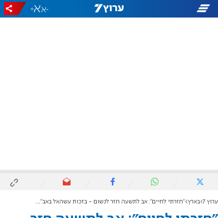
+
-
ערוץ 7
בארץ
"חזרתי לחיים": אב לתשעה חזר לנשום - בזכות עשהאל באב"ד ז"ל