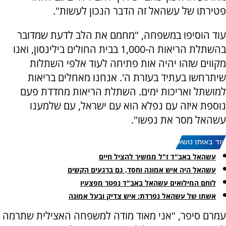
פטירתו של עשהאל זה הדבר הנכון לעשות".
עוד הוסיפו במשפחה, "מחמם את הלב לדעת שמדובר
בהשתלת הריאות ה-1,000 בבית החולים בילינסון, ואנו
מקווים שזהו יהיה אות פתיחה לעוד אלפי השתלות
שיתרחשו בעתיד בעזרת ה'. אנחנו מאחלים בריאות
למושתל ואריכות ימים. השתלת הריאות מחדדת פעם
נוספת איזה עם נפלא הוא עם ישראל, עם שלמענו
עשהאל מסר את נפשו".
עוד באותו נושא:
עשהאל באב"ד ז"ל ממשיך להציל חיים
עשהאל היה איש אמונה וחסד, גם ברגעים הקשים
לוחם המילואים עשהאל באב"ד נפטר מפצעיו
אשתו של עשהאל נפרדת: איש צדיק ובעל אמונה
עמרם סיפר, "אני מאוד מודה למשפחה האצילית שתרמה