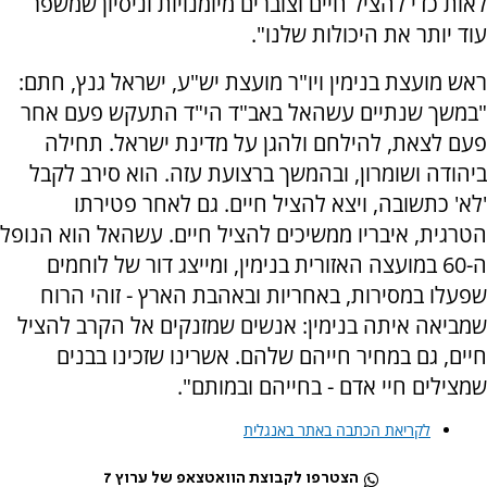
לאות כדי להציל חיים וצוברים מיומנויות וניסיון שמשפר
עוד יותר את היכולות שלנו".
ראש מועצת בנימין ויו"ר מועצת יש"ע, ישראל גנץ, חתם:
"במשך שנתיים עשהאל באב"ד הי"ד התעקש פעם אחר
פעם לצאת, להילחם ולהגן על מדינת ישראל. תחילה
ביהודה ושומרון, ובהמשך ברצועת עזה. הוא סירב לקבל
'לא' כתשובה, ויצא להציל חיים. גם לאחר פטירתו
הטרגית, איבריו ממשיכים להציל חיים. עשהאל הוא הנופל
ה-60 במועצה האזורית בנימין, ומייצג דור של לוחמים
שפעלו במסירות, באחריות ובאהבת הארץ - זוהי הרוח
שמביאה איתה בנימין: אנשים שמזנקים אל הקרב להציל
חיים, גם במחיר חייהם שלהם. אשרינו שזכינו בבנים
שמצילים חיי אדם - בחייהם ובמותם".
לקריאת הכתבה באתר באנגלית
הצטרפו לקבוצת הוואטצאפ של ערוץ 7