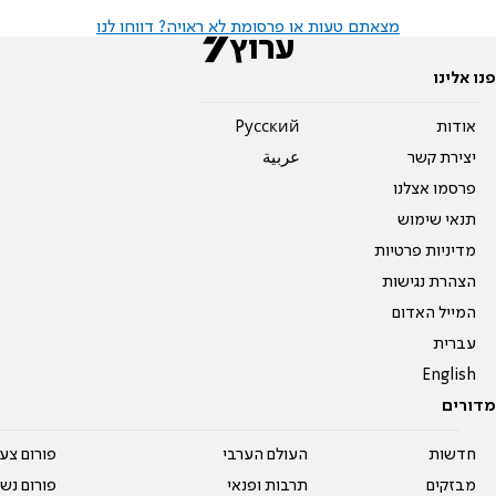
מצאתם טעות או פרסומת לא ראויה? דווחו לנו
פנו אלינו
אודות
Pусский
יצירת קשר
عربية
פרסמו אצלנו
תנאי שימוש
מדיניות פרטיות
הצהרת נגישות
המייל האדום
עברית
English
מדורים
חדשות
העולם הערבי
פורום צע
מבזקים
תרבות ופנאי
פורום נשו