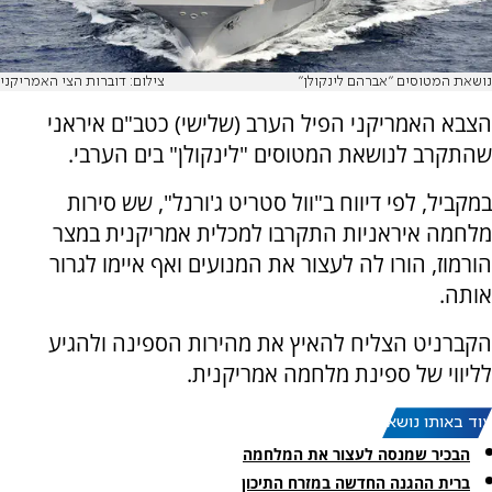
נושאת המטוסים "אברהם לינקולן"
צילום: דוברות הצי האמריקני
הצבא האמריקני הפיל הערב (שלישי) כטב"ם איראני
שהתקרב לנושאת המטוסים "לינקולן" בים הערבי.
במקביל, לפי דיווח ב"וול סטריט ג'ורנל", שש סירות
מלחמה איראניות התקרבו למכלית אמריקנית במצר
הורמוז, הורו לה לעצור את המנועים ואף איימו לגרור
אותה.
הקברניט הצליח להאיץ את מהירות הספינה ולהגיע
לליווי של ספינת מלחמה אמריקנית.
עוד באותו נושא:
הבכיר שמנסה לעצור את המלחמה
ברית ההגנה החדשה במזרח התיכון