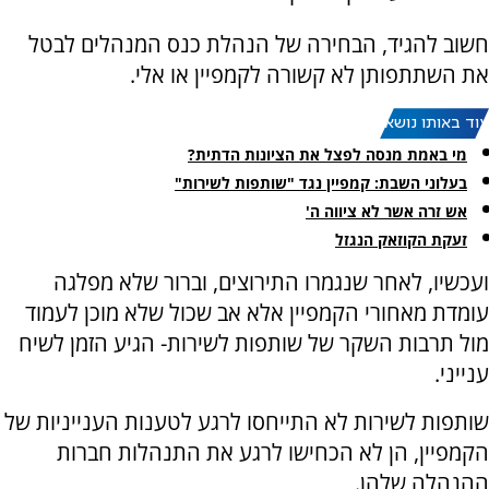
‏חשוב להגיד, הבחירה של הנהלת כנס המנהלים לבטל
את השתתפותן לא קשורה לקמפיין או אלי.
עוד באותו נושא:
מי באמת מנסה לפצל את הציונות הדתית?
בעלוני השבת: קמפיין נגד "שותפות לשירות"
אש זרה אשר לא ציווה ה'
זעקת הקוזאק הנגזל
‏ועכשיו, לאחר שנגמרו התירוצים, וברור שלא מפלגה
עומדת מאחורי הקמפיין אלא אב שכול שלא מוכן לעמוד
מול תרבות השקר של שותפות לשירות- הגיע הזמן לשיח
ענייני.
‏שותפות לשירות לא התייחסו לרגע לטענות הענייניות של
הקמפיין, הן לא הכחישו לרגע את התנהלות חברות
ההנהלה שלהן.