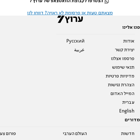
הצטרפו לקבוצת הוואטצאפ של ערוץ 7
מצאתם טעות או פרסומת לא ראויה? דווחו לנו
פנו אלינו
אודות
Pусский
יצירת קשר
عربية
פרסמו אצלנו
תנאי שימוש
מדיניות פרטיות
הצהרת נגישות
המייל האדום
עברית
English
מדורים
חדשות
העולם הערבי
פורום צע