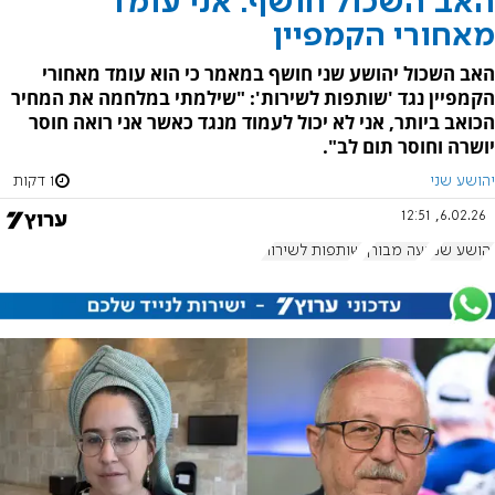
האב השכול חושף: אני עומד
מאחורי הקמפיין
האב השכול יהושע שני חושף במאמר כי הוא עומד מאחורי
הקמפיין נגד 'שותפות לשירות': "‏שילמתי במלחמה את המחיר
הכואב ביותר, אני לא יכול לעמוד מנגד כאשר אני רואה חוסר
יושרה וחוסר תום לב".
יהושע שני
1 דקות
6.02.26, 12:51
יהושע שני
נעה מבורך
שותפות לשירות