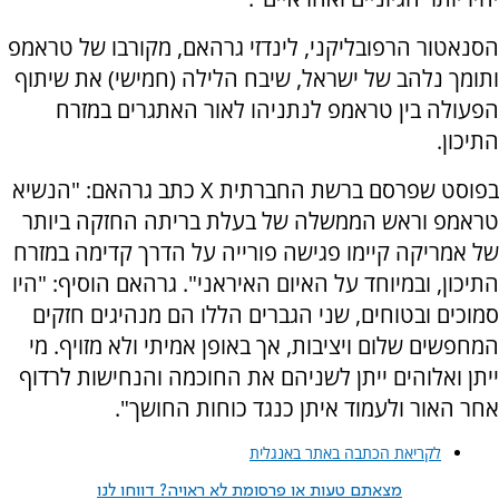
הסנאטור הרפובליקני, לינדזי גרהאם, מקורבו של טראמפ
ותומך נלהב של ישראל, שיבח הלילה (חמישי) את שיתוף
הפעולה בין טראמפ לנתניהו לאור האתגרים במזרח
התיכון.
בפוסט שפרסם ברשת החברתית X כתב גרהאם: "הנשיא
טראמפ וראש הממשלה של בעלת בריתה החזקה ביותר
של אמריקה קיימו פגישה פורייה על הדרך קדימה במזרח
התיכון, ובמיוחד על האיום האיראני". גרהאם הוסיף: "היו
סמוכים ובטוחים, שני הגברים הללו הם מנהיגים חזקים
המחפשים שלום ויציבות, אך באופן אמיתי ולא מזויף. מי
ייתן ואלוהים ייתן לשניהם את החוכמה והנחישות לרדוף
אחר האור ולעמוד איתן כנגד כוחות החושך".
לקריאת הכתבה באתר באנגלית
מצאתם טעות או פרסומת לא ראויה? דווחו לנו