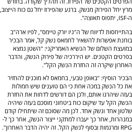
הפרטים הקטנים של הפירוז. זה תהליך שקורה. בחודש
מרץ יחל הפירוק מנשק. ברגע שהפירוז יחל גם כוח הייצוב,
ה-ISF, יתפוס תאוצה".
בהתייחסות לדיווח של ה"ניו יורק טיימס", לפיו ארה"ב
בוחנת אפשרות להשאיר לחמאס נשק קל, אמר הבכיר
במועצת השלום של הנשיא האמריקני: "השטן נמצא
בפרטים הקטנים. יש היררכיה של פירוק הנשק, והדבר
האחרון שיקרה זה החזרת הנשק הקל".
הבכיר הוסיף: "באופן טבעי, בחמאס לא מוכנים להחזיר
את כל הנשק במכה אחת כי הם טוענים שיש חמולות
בעזה שיהרגו אותם, ולכן הם דורשים לדחות את החזרת
הנשק הקל עד שיקום כוח ביטחוני מוסכם בעזה שיהיה
שלטון אחד ונשק אחד. לכן מה שסוכם זה שיתחילו קודם
במנהרות, אחר כך יעברו למתקני ייצור הנשק, אחר כך ל-
RPG ומרגמות ובסוף לנשק הקל. זה יהיה הדבר האחרון".