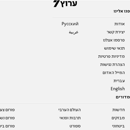
פנו אלינו
אודות
Pусский
יצירת קשר
عربية
פרסמו אצלנו
תנאי שימוש
מדיניות פרטיות
הצהרת נגישות
המייל האדום
עברית
English
מדורים
חדשות
העולם הערבי
פורום צע
מבזקים
תרבות ופנאי
פורום נשו
ביטחוני
ספורט
פורום בי