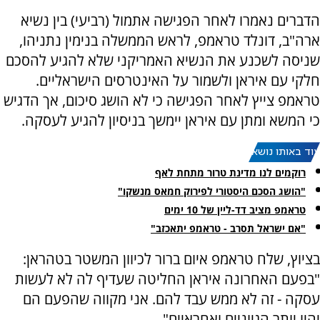
הדברים נאמרו לאחר הפגישה אתמול (רביעי) בין נשיא
ארה"ב, דונלד טראמפ, לראש הממשלה בנימין נתניהו,
שניסה לשכנע את הנשיא האמריקני שלא להגיע להסכם
חלקי עם איראן ולשמור על האינטרסים הישראליים.
טראמפ צייץ לאחר הפגישה כי לא הושג סיכום, אך הדגיש
כי המשא ומתן עם איראן יימשך בניסיון להגיע לעסקה.
עוד באותו נושא:
רוקמים לנו מדינת טרור מתחת לאף
"הושג הסכם היסטורי לפירוק חמאס מנשקו"
טראמפ מציב דד-ליין של 10 ימים
"אם ישראל תסרב - טראמפ יתאכזב"
בציוץ, שלח טראמפ איום ברור לכיוון המשטר בטהראן:
"בפעם האחרונה איראן החליטה שעדיף לה לא לעשות
עסקה - זה לא ממש עבד להם. אני מקווה שהפעם הם
יהיו יותר הגיוניים ואחראיים".