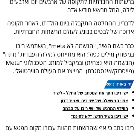
ברשתות החברתיות לתקופה של ארבעים יום וארבעים
לילה, החל מראש חודש אדר.
לדבריו, ההחלטה התקבלה ביום הולדתו, לאחר תקופה
ארוכה של לבטים בנוגע לעולם הרשתות החברתיות.
כבר בשם השיר, "הנשמה לא meta", משתמש ריבו
במשחק מילים כפול: הוא מתייחס למילה העברית "מתה"
(הנשמה היא נצחית) ובמקביל למותג הטכנולוגי "Meta"
(פייסבוק/אינסטגרם), המייצג את העולם הווירטואלי.
עוד באותו נושא:
ישי ריבו הפך את המכתב של החלל - לשיר
צפו: המשאלה של ישי ריבו ואמיר דדון
הווידוי המרגש של ישי ריבו על הבמה
ישי ריבו בשיר חדש: "לא לחינם"
ריבו כתב כי אף שהרשתות מהוות עבורו מקום מפגש עם