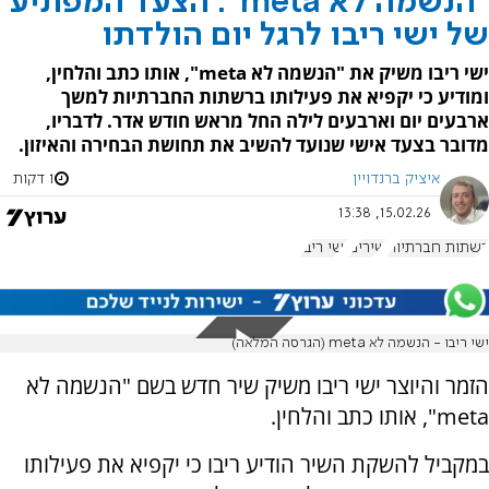
"הנשמה לא meta": הצעד המפתיע
של ישי ריבו לרגל יום הולדתו
ישי ריבו משיק את "הנשמה לא meta", אותו כתב והלחין,
ומודיע כי יקפיא את פעילותו ברשתות החברתיות למשך
ארבעים יום וארבעים לילה החל מראש חודש אדר. לדבריו,
מדובר בצעד אישי שנועד להשיב את תחושת הבחירה והאיזון.
איציק ברנדויין
1 דקות
15.02.26, 13:38
רשתות חברתיות
שירים
ישי ריבו
ישי ריבו - הנשמה לא meta (הגרסה המלאה)
הזמר והיוצר ישי ריבו משיק שיר חדש בשם "הנשמה לא
meta", אותו כתב והלחין.
במקביל להשקת השיר הודיע ריבו כי יקפיא את פעילותו