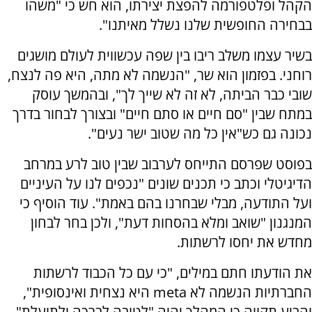
הקהל ופלטפורמה להפצת יצירתו, הוא חש כי "משהו
בבחירה החופשית שלנו נשלל מאיתנו".
בשיר עצמו משלב ריבו בין שפה עכשווית לעולם מושגים
רוחני. בפזמון הוא שר, "הנשמה לא מתה, היא פה לנצח,
שובי כבר הביתה, לא זה לא שייך לך", ובהמשך עוסק
במתח שבין "סם חיים או סתם חיים" ובצורך לבחור בדרך
נכונה גם כש"אין כל מה שטוב ישר נעים".
בפוסט שפרסם התייחס לערבוב שבין טוב לרע במרחב
הדיגיטלי וכתב כי תכנים שונים "נכפים לנו על העיניים
ועל התודעה, מבלי שבחרנו בהם באמת". עוד הוסיף כי
המנגנון "שואב ומלא בהסחות דעת", ולכן בחר לבחון
מחדש את יחסו לרשתות.
את הודעתו חתם במילים, "כי עם כל הכבוד לרשתות
החברתיות הנשמה לא meta היא נצחית ואינסופית",
והביע תקווה כי המהלך יהיה "לטובה לברכה ולתועלת".