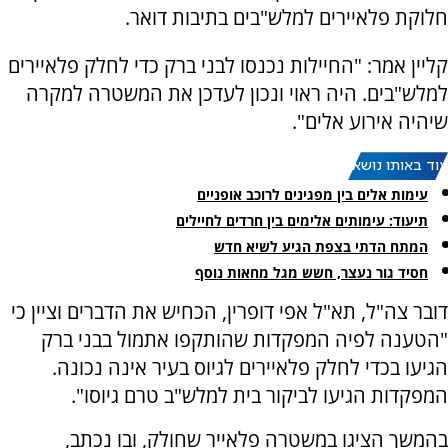
חלוקת פלאיירים למלש"בים בתיבות דואר.
קליין אמר: "החיילות נכנסו לבני ברק כדי לחלק פלאיירים
למלש"בים. היה ראוי ונכון לעדכן את המשטרה למקרה
שיהיה אירוע אלים".
עוד באותו נושא:
עימות אלים בין מפגינים לרוכב אופניים
תיעוד: עימותים אלימים בין חרדים לחיילים
המתח הדתי בצפת הגיע לשיא חדש
חסיד גור נעצר, חשש מגל מחאות נוסף
דובר צה"ל, תא"ל אפי דופרין, הכחיש את הדברים וציין כי
"הטענה לפיה המפקדות שהותקפו אתמול בבני ברק
הגיעו בכדי לחלק פלאיירים לגיוס בעיר אינה נכונה.
המפקדות הגיעו לביקור בית למלש"ב טרם גיוסו".
בהמשך הציגו במשטרה פלאייר שחולק, ובו נכתב,