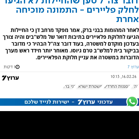
דובר צה"ל טען שהחיילות לא הגיעו
לחלק פליירים - התמונה מוכיחה
אחרת
לאחר המהומות בבני ברק, אמר מפקד מרחב דן כי החיילות
הגיעו לחלוקת פלאיירים בתיבות דואר של מלש"בים והיה צורך
בעדכון מוקדם למשטרה, בעוד דובר צה"ל הבהיר כי מדובר
בביקור בית למלש"ב טרם גיוסו. מאוחר יותר חידד ראש מערך
הדוברות במשטרה את עניין חלוקת הפלאיירים.
ערוץ 7
1 דקות
16.02.26, 10:13
צה"ל
הפגנות החרדים
משטרת ישראל
בני ברק