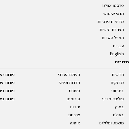
פרסמו אצלנו
תנאי שימוש
מדיניות פרטיות
הצהרת נגישות
המייל האדום
עברית
English
מדורים
חדשות
העולם הערבי
פורום צע
מבזקים
תרבות ופנאי
פורום נשו
ביטחוני
ספורט
פורום בי
פוליטי-מדיני
פורומים
פורום בי
בארץ
יהדות
בעולם
צרכנות
משפט ופלילים
אופנה