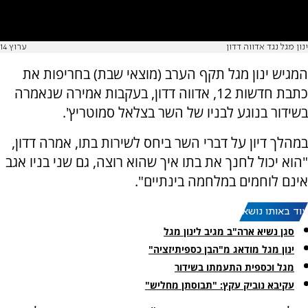
ינון מגל נגד אדווה דדון
ערוץ 14
המגיש ינון מגל תקף הערב (מוצאי שבת) בחריפות את
כתבת חדשות 12, אדווה דדון, בעקבות אמירה שנאמרה
בשידור בנוגע לבניו של השר בצלאל סמוטריץ'.
במהלך דיון על דברי השר ביחס לשירות בתו, אמרה דדון,
"הוא יכול לחנך את בתו איך שהוא רוצה, גם שני בניו אגב
אינם לוחמים במלחמה בינתיים".
עוד באותו נושא:
סגן נשיא ארה"ב מגיב לינון מגל
ינון מגל מודאג מ"הבן כספיתיזציה"
מגל וכספית התעמתו בשידור
עקיבא נוביק עקץ: "תבוסתן מחליש"