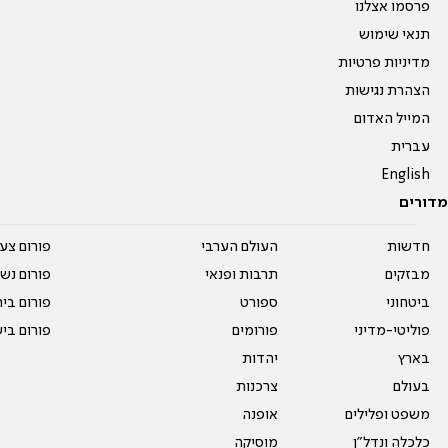
פרסמו אצלנו
תנאי שימוש
מדיניות פרטיות
הצהרת נגישות
המייל האדום
עברית
English
מדורים
חדשות
העולם הערבי
פורום צע
מבזקים
תרבות ופנאי
פורום נשו
ביטחוני
ספורט
פורום בי
פוליטי-מדיני
פורומים
פורום בי
בארץ
יהדות
בעולם
צרכנות
משפט ופלילים
אופנה
כלכלה ונדל"ן
מוסיקה