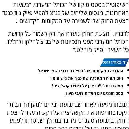
השיפוטית בסטטוס-קוו של הכותל המערבי, "בשעות
האחרונות, מנסים שליחים של בג"צ להפיץ פייק ניוז כנגד
הצעת החוק שלי לשמירה על המקומות הקדושים".
לדבריו: "הצעת החוק נועדה אך ורק לשמור על קדושת
הכותל המערבי מפני הנסיונות של בג"צ לחלקו ולחללו.
כל השאר - פייק מוחלט!"
עוד באותו נושא:
ההכרזה המקוממת של הטייס הירדני בשמי ישראל
נעם תהיה המפלגה שתעביר את גוש הימין
מעוז בכותל: "הביזיון על ראש הקואליציה"
צפו: חוגגים יום הולדת לאבי מעוז
תגובתו מגיעה לאחר שבתנועת "בידינו למען הר הבית"
תקפו בחריפות את הקואליציה על רקע התיקון להצעת
החוק. בתנועה טענו כי מדובר במהלך שמטרתו לפגוע
בחופש התנועה של יהודים בהר הבית.