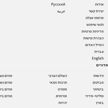
אודות
Pусский
יצירת קשר
عربية
פרסמו אצלנו
תנאי שימוש
מדיניות פרטיות
הצהרת נגישות
המייל האדום
עברית
English
מדורים
חדשות
העולם הערבי
פורום צע
מבזקים
תרבות ופנאי
פורום נשו
ביטחוני
ספורט
פורום בי
פוליטי-מדיני
פורומים
פורום בי
בארץ
יהדות