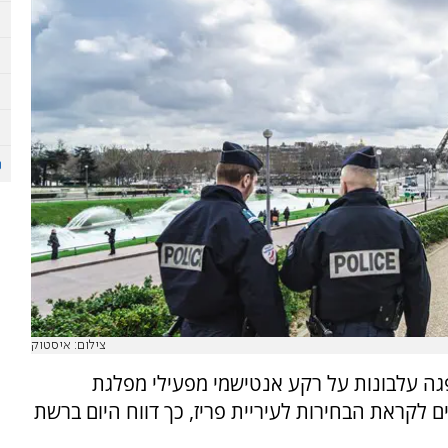
צילום: איסטוק
רת מהרובע ה-19 של פריז ספגה עלבונות על רקע אנטישמי מפעילי מפלגת
לוקת עלונים לקראת הבחירות לעיריית פריז, כך דווח היום ברשת