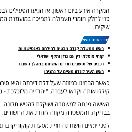
המקרה אירע ביום ראשון, אז הגיעו הפעילים לבניי
כדי לחלק חומרי תעמולה לתמיכה במועמדת המפ
שיקירו.
עוד באותו נושא:
ראש ממשלת קנדה מבטיח להילחם באנטישמיות
קזחי מוסלמי רץ עם גרזן ותקף ישראלי
רכבים של תושבים חרדים הושחתו במהלך השבת
ראש העיר לונדון מאיים על נתניהו
כאשר הבחינו במזוזה שעל דלת דירתה והיא סיר
קיללו אותה וקראו לעברה, "יהודייה מלוכלכת - נח
האישה פנתה למשטרה ושוקלת להגיש תלונה. צי
בבדיקה, והמשטרה מקווה לזהות את החשודים.