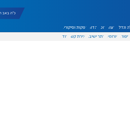
כ"ה באב תשפ"ו |
 ונדל"ן
דעות
אוכל
יהדות
הפקות וסיקורים
ספורט
פורומים
אתר ישיבה
יצירת קשר
עוד