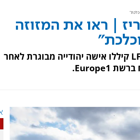
כלכת"
יז | ראו את המזוזה
וכלכת"
פעילי מפלגת השמאל הקיצוני LFI קיללו אישה יהודייה מבוגרת לאחר
Europe1.
א