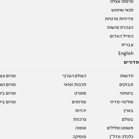
פרסמו אצלנו
תנאי שימוש
מדיניות פרטיות
הצהרת נגישות
המייל האדום
עברית
English
מדורים
חדשות
העולם הערבי
פורום צע
מבזקים
תרבות ופנאי
פורום נשו
ביטחוני
ספורט
פורום בי
פוליטי-מדיני
פורומים
פורום בי
בארץ
יהדות
בעולם
צרכנות
משפט ופלילים
אופנה
כלכלה ונדל"ן
מוסיקה