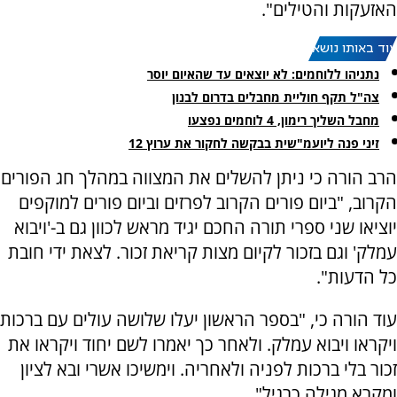
האזעקות והטילים".
עוד באותו נושא:
נתניהו ללוחמים: לא יוצאים עד שהאיום יוסר
צה"ל תקף חוליית מחבלים בדרום לבנון
מחבל השליך רימון, 4 לוחמים נפצעו
זיני פנה ליועמ"שית בבקשה לחקור את ערוץ 12
הרב הורה כי ניתן להשלים את המצווה במהלך חג הפורים
הקרוב, "ביום פורים הקרוב לפרזים וביום פורים למוקפים
יוציאו שני ספרי תורה החכם יגיד מראש לכוון גם ב-'ויבוא
עמלק' וגם בזכור לקיום מצות קריאת זכור. לצאת ידי חובת
כל הדעות".
עוד הורה כי, "בספר הראשון יעלו שלושה עולים עם ברכות
ויקראו ויבוא עמלק. ולאחר כך יאמרו לשם יחוד ויקראו את
זכור בלי ברכות לפניה ולאחריה. וימשיכו אשרי ובא לציון
ומקרא מגילה כרגיל".