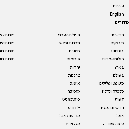
עברית
English
מדורים
חדשות
העולם הערבי
פורום צע
מבזקים
תרבות ופנאי
פורום נשו
ביטחוני
ספורט
פורום בי
פוליטי-מדיני
פורומים
פורום בי
בארץ
יהדות
בעולם
צרכנות
משפט ופלילים
אופנה
כלכלה ונדל"ן
מוסיקה
דעות
פיוטקאסט
חדשות המגזר
ילדודס
אוכל
מודעות אבל
כיפה שחורה
מזג אוויר