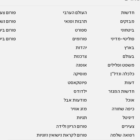
חדשות
העולם הערבי
פורום צע
מבזקים
תרבות ופנאי
פורום נשו
ביטחוני
ספורט
פורום בי
פוליטי-מדיני
פורומים
פורום בי
בארץ
יהדות
בעולם
צרכנות
משפט ופלילים
אופנה
כלכלה ונדל"ן
מוסיקה
דעות
פיוטקאסט
חדשות המגזר
ילדודס
אוכל
מודעות אבל
כיפה שחורה
מזג אוויר
דיגיטל
תגיות
צעירים
פורום הריון ולידה
רפואה שלמה
פורום לקראת נישואין וזוגיות