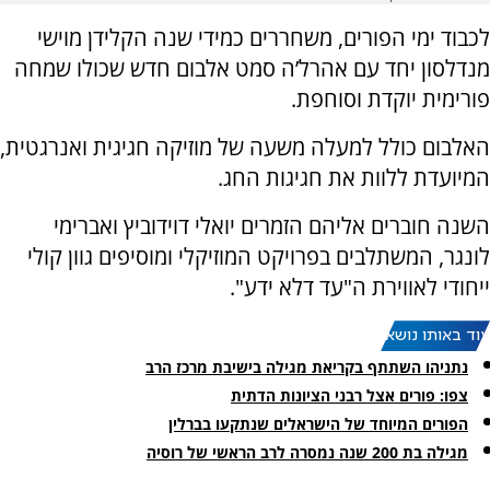
לכבוד ימי הפורים, משחררים כמידי שנה הקלידן מוישי
מנדלסון יחד עם אהרל’ה סמט אלבום חדש שכולו שמחה
פורימית יוקדת וסוחפת.
האלבום כולל למעלה משעה של מוזיקה חגיגית ואנרגטית,
המיועדת ללוות את חגיגות החג.
השנה חוברים אליהם הזמרים יואלי דוידוביץ ואברימי
לונגר, המשתלבים בפרויקט המוזיקלי ומוסיפים גוון קולי
ייחודי לאווירת ה"עד דלא ידע".
עוד באותו נושא:
נתניהו השתתף בקריאת מגילה בישיבת מרכז הרב
צפו: פורים אצל רבני הציונות הדתית
הפורים המיוחד של הישראלים שנתקעו בברלין
מגילה בת 200 שנה נמסרה לרב הראשי של רוסיה