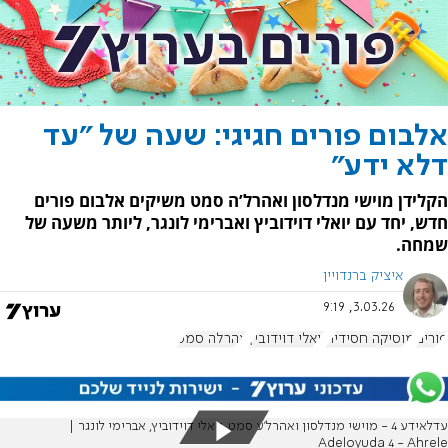
אלבום פורים חגיגי: שעה של "עד
דלא ידע"
הקלידן מוישי מנדלסון ואהרל’ה סמט משיקים אלבום פורים
חדש, יחד עם יואלי דוידוביץ ואברימי לונגר, ליותר משעה של
שמחה.
איציק ברנדויין
3.03.26, 9:19
פורים
מוסיקה חסידית
יואלי דוידוביץ
אהרלה סמט
עדלאידע 4 - מוישי מנדלסון ואהרל’ע סמט, יואלי דוידוביץ, אברימי לונגר |
Adeloyuda 4 - Ahrele