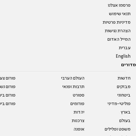
פרסמו אצלנו
תנאי שימוש
מדיניות פרטיות
הצהרת נגישות
המייל האדום
עברית
English
מדורים
חדשות
העולם הערבי
פורום צע
מבזקים
תרבות ופנאי
פורום נשו
ביטחוני
ספורט
פורום בי
פוליטי-מדיני
פורומים
פורום בי
בארץ
יהדות
בעולם
צרכנות
משפט ופלילים
אופנה