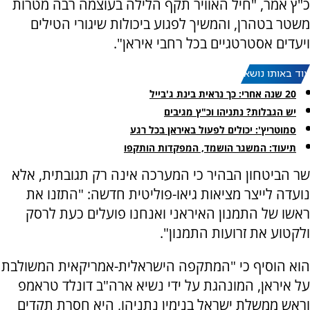
כ"ץ אמר, "חיל האוויר תקף הלילה בעוצמה רבה מטרות
משטר בטהרן, והמשיך לפגוע ביכולות שיגורי הטילים
ויעדים אסטרטגיים בכל רחבי איראן".
עוד באותו נושא:
20 שנה אחרי: כך נראית בינת ג'בייל
יש הגבלות? נתניהו וכ"ץ מגיבים
סמוטריץ': יכולים לפעול באיראן בכל רגע
תיעוד: המשגר הושמד, המפקדות הותקפו
שר הביטחון הבהיר כי המערכה אינה רק תגובתית, אלא
נועדה לייצר מציאות גיאו-פוליטית חדשה: "התזנו את
ראשו של התמנון האיראני ואנחנו פועלים כעת לרסק
ולקטוע את זרועות התמנון".
הוא הוסיף כי "המתקפה הישראלית-אמריקאית המשולבת
על איראן, המונהגת על ידי נשיא ארה"ב דונלד טראמפ
וראש ממשלת ישראל בנימין נתניהו, היא חסרת תקדים