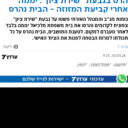
הרס בגבעת "שירת ציון": יממה
אחרי קביעת המזוזה - הבית נהרס
כוחות מג"ב והמנהל האזרחי פשטו על גבעת "שירת ציון"
צפונית לקדומים והרסו את בית משפחת מלכיאל יממה בלבד
לאחר מעברם למקום. לטענת התושבים, הבית נהרס על כל
תכולתו למרות הבטחה לפנות את הציוד האישי.
ערוץ 7
1 דקות
10.03.26, 9:23
התיישבות
המנהל האזרחי
קדומים