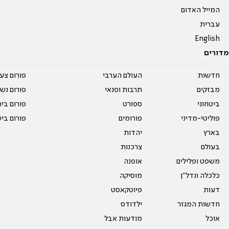
המייל האדום
עברית
English
מדורים
חדשות
העולם הערבי
פורום צע
מבזקים
תרבות ופנאי
פורום נשו
ביטחוני
ספורט
פורום בי
פוליטי-מדיני
פורומים
פורום בי
בארץ
יהדות
בעולם
צרכנות
משפט ופלילים
אופנה
כלכלה ונדל"ן
מוסיקה
דעות
פיוטקאסט
חדשות המגזר
ילדודס
אוכל
מודעות אבל