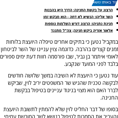
עוד באותו נושא:
הרצוג על בקשת החנינה: הדרך היא בהבנות
השר אליהו: הנשיא לא דחה - הוא מבקש זמן
חנינת נתניהו: הרצוג דורש השלמות נוספות
אלאור אזריה ביקש חנינה; צה"ל מתנגד
במקביל נטען כי בתיקים אחרים טיפלה היועצת בלוחות
זמנים קצרים בהרבה. כדוגמה צוין עניינו של השר לביטחון
לאומי איתמר בן גביר, שבו פורסמה חוות דעת ימים ספורים
בלבד לפני המועד שנקבע.
עוד נטען כי היועצת לא השיבה במשך שלושה חודשים
לבקשה טכנית שהגיש שר המשפטים יריב לוין, שביקש
לברר האם הוא מצוי בניגוד עניינים בטיפול בבקשת
החנינה.
בסופו של דבר החליט לוין שלא להמתין לתשובת היועצת
והעביר את הסמכות לטיפול בנושא לשר המורשת עמיחי