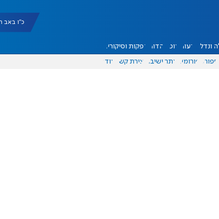
כ"ו באב תשפ"ו |
 ונדל"ן
דעות
אוכל
יהדות
הפקות וסיקורים
ספורט
פורומים
אתר ישיבה
יצירת קשר
עוד