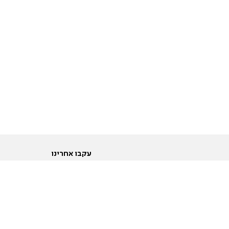
עקבו אחרינו
ות
טוויטר
ם הריון ולידה
פייסבוק
ום לקראת נישואין וזוגיות
אינסטגרם
ום צעירים מעל עשרים
יוטיוב