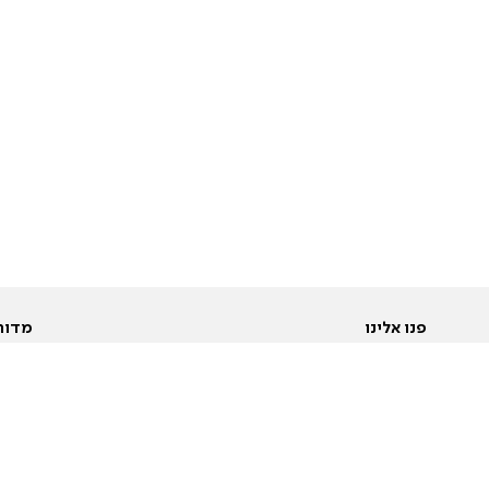
פנו אלינו
מדור
אודות
Pусский
חד
יצירת קשר
عربية
מב
פרסמו אצלנו
בי
תנאי שימוש
פו