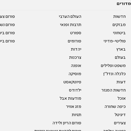
מדורים
חדשות
העולם הערבי
פורום צע
מבזקים
תרבות ופנאי
פורום נשו
ביטחוני
ספורט
פורום בי
פוליטי-מדיני
פורומים
פורום בי
בארץ
יהדות
בעולם
צרכנות
משפט ופלילים
אופנה
כלכלה ונדל"ן
מוסיקה
דעות
פיוטקאסט
חדשות המגזר
ילדודס
אוכל
מודעות אבל
כיפה שחורה
מזג אוויר
דיגיטל
תגיות
צעירים
פורום הריון ולידה