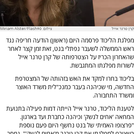
קרן טרנר אייל
צילום: Miriam Alster/Flash90
מפלגת הליכוד פרסמה היום (ראשון) הודעה חריפה נגד
ראש הממשלה לשעבר נפתלי בנט, זאת זמן קצר לאחר
שהאחרון הכריז על הצטרפותה של קרן טרנר אייל
לשורות מפלגתו המתגבשת.
בליכוד בחרו למקד את האש בזהותה של המצטרפת
החדשה, מי שכיהנה בעבר כמנכ"לית משרד האוצר
ומשרד התחבורה.
לטענת הליכוד, טרנר אייל הייתה דמות פעילה בתנועת
המחאה 'אחים לנשק' וכיהנה כחברת ועד בארגון.
"פרצופו האמיתי של בנט נחשף היום פעם נוספת
כשצירף למפלגתו את קרן טרנר מ'אחים לנשק'", נמסר