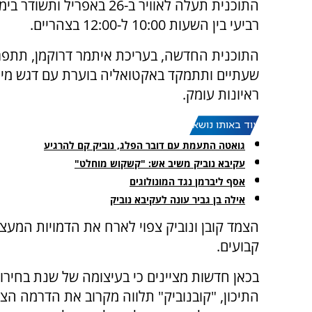
התוכנית תעלה לאוויר ב-26 באפריל ו
רביעי בין השעות 10:00 ל-12:00 בצהריים.
התוכנית החדשה, בעריכת איתמר דרוקמן, תתפר
שעתיים ותתמקד באקטואליה בוערת עם דגש מיו
ראיונות עומק.
עוד באותו נושא:
גואטה התעמת עם דובר הפלג, נוביק קם להרגיע
עקיבא נוביק משיב אש: "קשקוש מוחלט"
אסף ליברמן נגד המונולוגים
אילה בן גביר עונה לעקיבא נוביק
הצמד קובן ונוביק צפוי לארח את הדמויות המעצב
קבועים.
בכאן חדשות מציינים כי בעיצומה של שנת בחירו
התיכון, "קובנוביק" תלווה מקרוב את הדרמה הצי