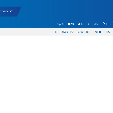
כ"ה באב תשפ"ו |
 ונדל"ן
דעות
אוכל
יהדות
הפקות וסיקורים
ספורט
פורומים
אתר ישיבה
יצירת קשר
עוד