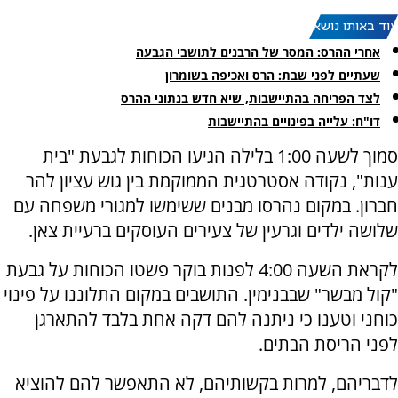
עוד באותו נושא:
אחרי ההרס: המסר של הרבנים לתושבי הגבעה
שעתיים לפני שבת: הרס ואכיפה בשומרון
לצד הפריחה בהתיישבות, שיא חדש בנתוני ההרס
דו"ח: עלייה בפינויים בהתיישבות
סמוך לשעה 1:00 בלילה הגיעו הכוחות לגבעת "בית
ענות", נקודה אסטרטגית הממוקמת בין גוש עציון להר
חברון. במקום נהרסו מבנים ששימשו למגורי משפחה עם
שלושה ילדים וגרעין של צעירים העוסקים ברעיית צאן.
לקראת השעה 4:00 לפנות בוקר פשטו הכוחות על גבעת
"קול מבשר" שבבנימין. התושבים במקום התלוננו על פינוי
כוחני וטענו כי ניתנה להם דקה אחת בלבד להתארגן
לפני הריסת הבתים.
לדבריהם, למרות בקשותיהם, לא התאפשר להם להוציא