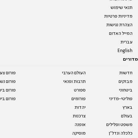
תנאי שימוש
מדיניות פרטיות
הצהרת נגישות
המייל האדום
עברית
English
מדורים
חדשות
העולם הערבי
פורום צע
מבזקים
תרבות ופנאי
פורום נשו
ביטחוני
ספורט
פורום בי
פוליטי-מדיני
פורומים
פורום בי
בארץ
יהדות
בעולם
צרכנות
משפט ופלילים
אופנה
כלכלה ונדל"ן
מוסיקה