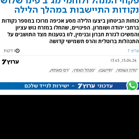
פקחי המנהל ולוחמי מג"ב פינו שלוש
נקודות התיישבות במהלך הלילה
כוחות הביטחון ביצעו הלילה מסע אכיפה מרוכז במספר נקודות
ברחבי יהודה ושומרון. הפינויים, שהחלו במזרח גוש עציון
והמשיכו לגזרת חברון ובנימין, לוו בטענות מצד התושבים על
התנהלות ברוטלית והרס תשמישי קדושה
ערוץ 7
1 דקות
15.04.26, 13:45
יהודה ושומרון
התיישבות
המנהל האזרחי
הרס מאחזים