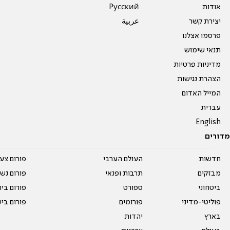
אודות
Pусский
יצירת קשר
عربية
פרסמו אצלנו
תנאי שימוש
מדיניות פרטיות
הצהרת נגישות
המייל האדום
עברית
English
מדורים
חדשות
העולם הערבי
פורום צע
מבזקים
תרבות ופנאי
פורום נשו
ביטחוני
ספורט
פורום בי
פוליטי-מדיני
פורומים
פורום בי
בארץ
יהדות