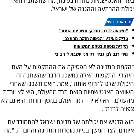
בעוד האנטישמיות נותרה בעינה, מה שהשתנה הוא
יכולת ההרתעה וההגנה של ישראל.
עוד באותו נושא:
"משואה לכבוד מפרקי תשתיות הטרור"
טליק גואילי: "הגאווה חזקה מהעצב"
תקרית נוספת בטקס המשואות
מירי רגב לבן גביר: רק אני יושבת ליד ביבי
"הקמת המדינה לא הפסיקה את ההתקפות על העם
היהודי. התקפות האלה נמשכו. הדבר שהשתנה זה
היכולת שלנו להדוף אותה", אמר. "ואם חשבנו שאחרי
השוואה האנטישמיות הזאת תרד מהעולם, היא לא יורדת
מהעולם. היא לא ירדה מן העולם במשך דורות. היא גם לא
צפויה לרדת".
הוא הדגיש את יכולתה של מדינת ישראל להתמודד עם
איומים, לצד המשך בניית מוסדות המדינה והחברה, "מה