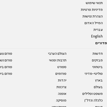
תנאי שימוש
מדיניות פרטיות
הצהרת נגישות
המייל האדום
עברית
English
מדורים
חדשות
העולם הערבי
פורום צע
מבזקים
תרבות ופנאי
פורום נשו
ביטחוני
ספורט
פורום בי
פוליטי-מדיני
פורומים
פורום בי
בארץ
יהדות
בעולם
צרכנות
משפט ופלילים
אופנה
כלכלה ונדל"ן
מוסיקה