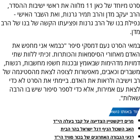
סרט מיוחד של כאן 11 מלווה את ראשי ישיבות ההסדר,
הרב יעקב מדן והרב תמיר גרנות, ואת השבר האישי -
נפילת בנו של הרב גרנות ופציעתו הקשה של בנו של הרב
מדן.
במאי הסרט נעם דמסקי סיפר "כבמאי אני מחפש את
האדם מאחורי הסיסמאות והכותרות. זכיתי ללוות שתי
דמויות מדהימות שבאומץ ובכנות חשפו מחשבות, רגשות,
משברים וכאבים, מאפשרות לצופה לצאת מהסטיגמה של
רב וישיבה ולראות את האדם. ביימתי את הסרט לא כדי
לצאת עם אמירות, אלא כדי לספר סיפור שיש בו הרבה
שאלות".
עוד באותו נושא:
מרים דיקשטיין הצדיעה על קבר בעלה הי"ד
האב השכול הניף דגל ישראל בהר הבית
רגעי הגבורה האחרונים של בכור סוויד הי"ד