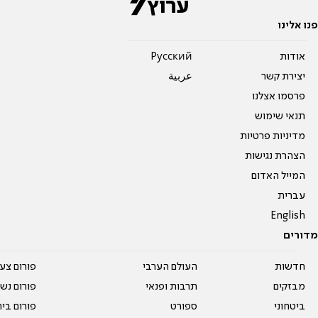
פנו אלינו
אודות
Pусский
יצירת קשר
عربية
פרסמו אצלנו
תנאי שימוש
מדיניות פרטיות
הצהרת נגישות
המייל האדום
עברית
English
מדורים
חדשות
העולם הערבי
פורום צע
מבזקים
תרבות ופנאי
פורום נשו
ביטחוני
ספורט
פורום בי