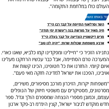
העולם כולו במלחמת התקומה".
עוד באותו נושא:
השר וסרלאוף התייפח על קבר רבו הי"ד
חיה מאיר על מורשת בנה ו"עשרת ימי תודה"
מרים דיקשטיין הצדיעה על קבר בעלה הי"ד
ארבע משפחות שכולות שרות: "יהיה לנו טוב"
נתניהו הזכיר כי "חיילינו ומפקדינו קמו כלביא, שאגו כארי.
המערכה טרם הסתיימה, אבל כבר עכשיו הרחקנו מעלינו
איום קיומי. החזרנו את כל חטופינו, הכינו קשות את
אויבינו, הפכנו את ישראל למדינה חזקה מאי פעם".
"משפחות יקרות, הזיכרון מורכב מסיפורים, משירים,
מסרטונים, מסטיקרים עם משפטי חיזוק של הנופלים
עצמם, וכמובן מספרי הנצחה שמספרם הולך וגדל. ספר
חדש מוקדש לגיבור ישראל, קצין הימ"מ רב-פקד ארנון