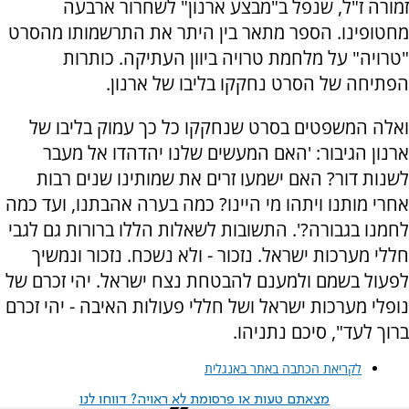
זמורה ז"ל, שנפל ב"מבצע ארנון" לשחרור ארבעה
מחטופינו. הספר מתאר בין היתר את התרשמותו מהסרט
"טרויה" על מלחמת טרויה ביוון העתיקה. כותרות
הפתיחה של הסרט נחקקו בליבו של ארנון.
ואלה המשפטים בסרט שנחקקו כל כך עמוק בליבו של
ארנון הגיבור: 'האם המעשים שלנו יהדהדו אל מעבר
לשנות דור? האם ישמעו זרים את שמותינו שנים רבות
אחרי מותנו ויתהו מי היינו? כמה בערה אהבתנו, ועד כמה
לחמנו בגבורה?'. התשובות לשאלות הללו ברורות גם לגבי
חללי מערכות ישראל. נזכור - ולא נשכח. נזכור ונמשיך
לפעול בשמם ולמענם להבטחת נצח ישראל. יהי זכרם של
נופלי מערכות ישראל ושל חללי פעולות האיבה - יהי זכרם
ברוך לעד", סיכם נתניהו.
לקריאת הכתבה באתר באנגלית
מצאתם טעות או פרסומת לא ראויה? דווחו לנו