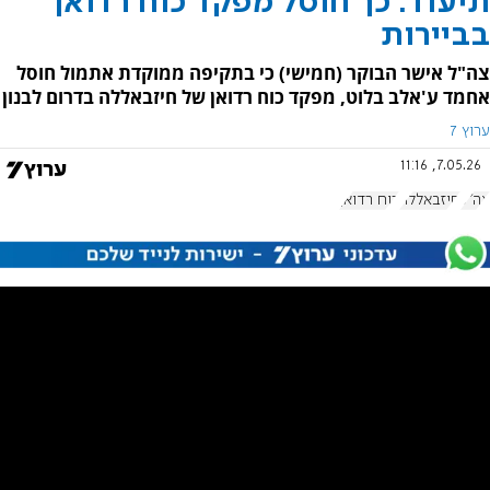
תיעוד: כך חוסל מפקד כוח רדואן
בביירות
צה"ל אישר הבוקר (חמישי) כי בתקיפה ממוקדת אתמול חוסל
אחמד ע'אלב בלוט, מפקד כוח רדואן של חיזבאללה בדרום לבנון
ערוץ 7
7.05.26, 11:16
צה"ל
חיזבאללה
כוח רדואן