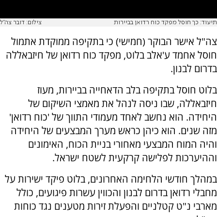
תיעוד: כך חוסל מפקד כוח רדואן בביירות
צילום: דובר צה"ל
צה"ל אישר הבוקר (חמישי) כי בתקיפה ממוקדת אתמול
חוסל אחמד ע'אלב בלוט, מפקד כוח רדואן של חיזבאללה
בדרום לבנון.
בלוט חוסל בתקיפה בלב הדאחייה בביירות, מעוז
חיזבאללה, שבו ניסה לנהל את מאמצי השיקום של
היחידה. הוא נחשב לאחד מעמודי התווך של 'כוח רדואן'
מזה שנים. הוא כיהן כראש מערך המבצעים של היחידה
והיה המוח המבצעי מאחורי בניית הכוח, האימונים
וההיערכות לפלישה קרקעית לשטח ישראל.
במהלך חודשי הלחימה האחרונים, בלוט פיקד ישירות על
מחבלי רדואן בדרום לבנון והכווין עשרות פיגועים, כולל
מארבי נ"ט קטלניים והפעלת זירות מטענים נגד כוחות