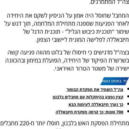
צה"ל המתמרנים.
המחבל שחוסל היה אמון על הניסיון לשקם את היחידה
לאחר הפגיעות שספגה מתחילת המלחמה, תוך דגש על
שימור "תוכנית כיבוש הגליל" - תוכנית הדגל של
חיזבאללה לפלישה המונית ליישובי הצפון.
בצה"ל מדגישים כי חיסולו של בלוט מהווה פגיעה קשה
בשרשרת הפיקוד של היחידה, הפועלת במימון ובהכוונה
ישירה של משטר הטרור האיראני.
עוד באותו נושא:
צה"ל השמיד את מפקדת הבופור
קצין נפצע בהיתקלות עם מחבלים בלבנון
כך נערך חיזבאללה לעימות הבא
700 טונות: כך קרסה מפקדת חיזבאללה
מתחילת הפסקת האש בלבנון, חוסלו יותר מ-220 מחבלים