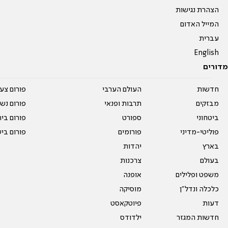
הצהרת נגישות
המייל האדום
עברית
English
מדורים
חדשות
העולם הערבי
פורום צע
מבזקים
תרבות ופנאי
פורום נשו
ביטחוני
ספורט
פורום בי
פוליטי-מדיני
פורומים
פורום בי
בארץ
יהדות
בעולם
צרכנות
משפט ופלילים
אופנה
כלכלה ונדל"ן
מוסיקה
דעות
פיוטקאסט
חדשות המגזר
ילדודס