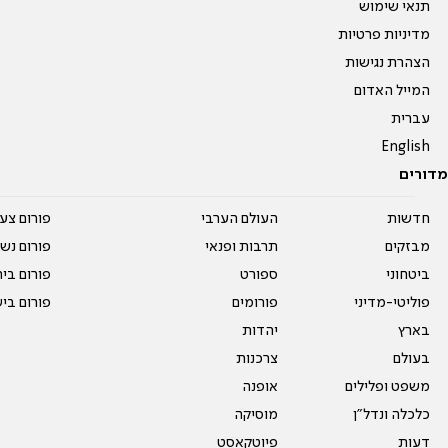
תנאי שימוש
מדיניות פרטיות
הצהרת נגישות
המייל האדום
עברית
English
מדורים
חדשות
העולם הערבי
פורום צע
מבזקים
תרבות ופנאי
פורום נשו
ביטחוני
ספורט
פורום בי
פוליטי-מדיני
פורומים
פורום בי
בארץ
יהדות
בעולם
צרכנות
משפט ופלילים
אופנה
כלכלה ונדל"ן
מוסיקה
דעות
פיוטקאסט