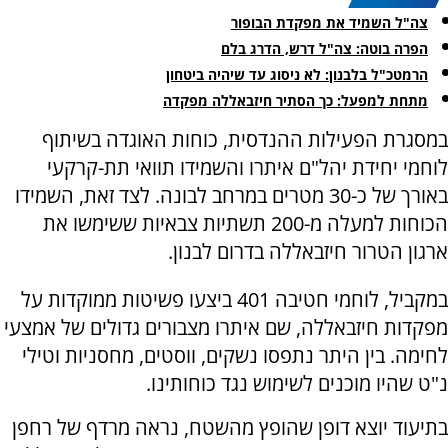
צה"ל השמיד את מפקדת הבופור
הפרה בוטה: צה"ל דרש, הדרג בלם
הרמטכ"ל בלבנון: לא ניסוג עד שיהיה ביטחון
מתחת למפעל: כך הסתיר חיזבאללה מפקדה
במסגרת הפעילות ההנדסית, כוחות האוגדה בשיתוף
לוחמי יחידת יהל"ם איתרו והשמידו תוואי תת-קרקעי
באורך של כ-30 מטרים במרחב לבונה. לצד זאת, השמידו
הכוחות למעלה מ-200 תשתיות צבאיות ששימשו את
ארגון הטרור חיזבאללה בדרום לבנון.
במקביל, לוחמי חטיבה 401 ביצעו פשיטות ממוקדות על
מפקדות חיזבאללה, שם איתרו מצבורים גדולים של אמצעי
לחימה. בין היתר נתפסו נשקים, ווסטים, מחסניות וטילי
נ"ט שהיו מוכנים לשימוש נגד כוחותינו.
בתיעוד יוצא דופן שהופץ מהשטח, נראה מרדף של רחפן