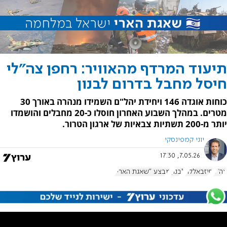
תיעוד המרדף מהאוויר: רחפן צה"לי
חיסל מחבל בדרום לבנון
כוחות אוגדה 146 ויחידת יהל"ם השמידו מנהרה באורך 30
מטרים. במהלך השבוע האחרון חוסלו כ-20 מחבלים והושמדו
יותר מ-200 תשתיות צבאיות של ארגון הטרור.
יוני קמפינסקי
7.05.26, 17:30
צה"ל
חיזבאללה
לבנון
מבצע "שאגת הארי"