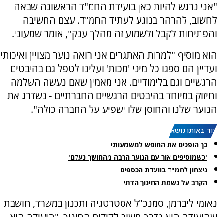
"אני נרגש להיות כאן בועידת החמ"ד הראשונה שבאה
לחשוב, להרהר בנוגע לעתיד החמ"ד. עצם החשיבה
והפתיחות לקבל ולשמוע זה מהלך ענק", אומר שמעוני.
הוא מוסיף "למרות האתגרים אני רואה נוער מצויין ואיכותי
ועדיין הם ספגו כל מיני 'מכות' ועלינו לטפל גם בהיבטים
הרגשיים וגם בלימודיים. אני מאמין שאם נעשה השלמה
וחיזוק במיוחד בהיבטים הרגשיים החברתיים - נשדרג את
הנוער שלנו והחוסן שלו ישפיע על החברה כולה".
עוד באותו נושא:
כך הופכים את החופש למשמעותי
'כשמוסיפים אור עם הנוער הרבה מהחושך נעלם'
ניצחון לחמ"ד בוועדת הכספים
הקרב על נשמת החינוך הדתי
נאומי ליברמן, סמנכ"ל אסטרטגיה ותכנון במשרד, חושבת
שהועידה היא נדבך חשוב לקידום החינוך. "הועידה היא