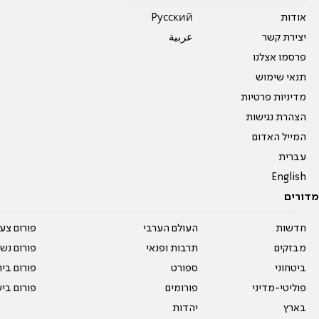
אודות
Pусский
יצירת קשר
عربية
פרסמו אצלנו
תנאי שימוש
מדיניות פרטיות
הצהרת נגישות
המייל האדום
עברית
English
מדורים
חדשות
העולם הערבי
פורום צע
מבזקים
תרבות ופנאי
פורום נשו
ביטחוני
ספורט
פורום בי
פוליטי-מדיני
פורומים
פורום בי
בארץ
יהדות