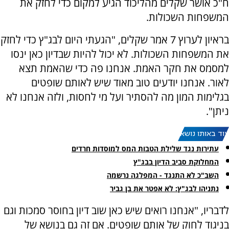
ח"כ אושר שקלים מהליכוד הגיע למקום כדי לחזק את
המשפחות השכולות.
בראיון לערוץ 7 אמר שקלים, "הגעתי היום לבג"ץ כדי לחזק
את המשפחות השכולות. לא יכול להיות שבדיון כאן ינסו
למסמס את חקר האמת. אנחנו פה כדי שהאמת תצא
לאור. אנחנו יודעים טוב מאוד שיש לאותם שופטים
בגלימות המון מה להסתיר ועל מי לחסות, ולזה אנחנו לא
ניתן".
עוד באותו נושא:
עתירות נגד שלילת הטבות המס למוסדות חרדים
המחלוקת סביב הדיון בבג"ץ
השב"כ לא התנגד - המפלגה נרשמה
נתניהו לבג"ץ: לא אפטר את בן גביר
לדבריו, "אנחנו רואים שיש כאן שוב דיון בחוסר סמכות וגם
בניגוד לחוק של אותם שופטים. אם זה גם בנושא של