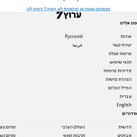
מצאתם טעות או פרסומת לא ראויה? דווחו לנו
פנו אלינו
אודות
Pусский
יצירת קשר
عربية
פרסמו אצלנו
תנאי שימוש
מדיניות פרטיות
הצהרת נגישות
המייל האדום
עברית
English
מדורים
חדשות
העולם הערבי
פורום צע
מבזקים
תרבות ופנאי
פורום נשו