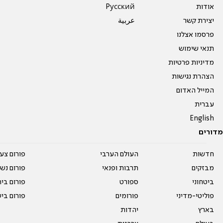
אודות
Pусский
יצירת קשר
عربية
פרסמו אצלנו
תנאי שימוש
מדיניות פרטיות
הצהרת נגישות
המייל האדום
עברית
English
מדורים
חדשות
העולם הערבי
פורום צע
מבזקים
תרבות ופנאי
פורום נשו
ביטחוני
ספורט
פורום בי
פוליטי-מדיני
פורומים
פורום בי
בארץ
יהדות