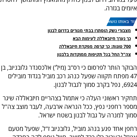
איומים בגזרה.
עוד באותו נושא:
מצבורי נשק הוסתרו בבתי מגורים בדרום לבנון
כך נערך חיזבאללה לעימות הבא
700 טונות: כך קרסה מפקדת חיזבאללה
צה"ל החל בגל תקיפות ממוקדות בלבנון
הבוקר הותר לפרסום כי רס"ב (מיל') אלכסנדר גלובניוב, בן
47 מפתח תקווה שפעל כנהג רכב מוביל בגדוד מובילים
6924, נפל בקרב סמוך לגבול לבנון.
תחקיר ראשוני העלה כי אתמול בצהריים חיזבאללה שיגר
מספר רחפני נפץ, ככל הנראה ארבעה, לעבר מוצב צה"ל
סמוך למנרה על גבול לבנון בשטח ישראל.
רחפן אחד פגע בנהג מוביל, גלובניוב ז"ל, שפעל מטעם