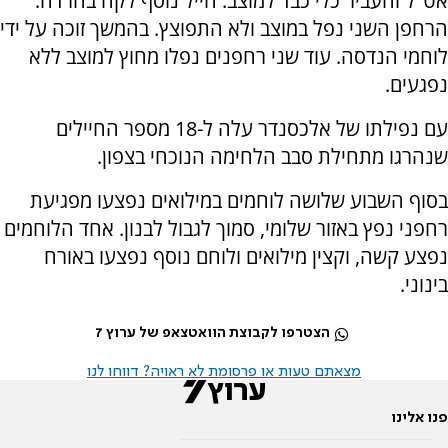
אט"ל והעביר כלי כבד למוצב. חייל נוסף לקה בחרדה.
הרחפן השני נפל במוצב ולא התפוצץ. בהמשך זוכה על ידי
לוחמי הנדסה. עוד שני רחפנים נפלו מחוץ למוצב ללא
נפגעים.
עם נפילתו של אלכסנדר עלה ל-18 מספר החיילים
שנהרגו מתחילת סבב הלחימה הנוכחי בצפון.
בסוף השבוע שלושה לוחמים במילואים נפצעו מפגיעת
רחפני נפץ באזור שלומי, סמוך לגבול לבנון. אחד הלוחמים
נפצע קשה, וקצין מילואים ולוחם נוסף נפצעו באורח
בינוני.
הצטרפו לקבוצת הוואטצאפ של ערוץ 7
מצאתם טעות או פרסומת לא ראויה? דווחו לנו
פנו אלינו