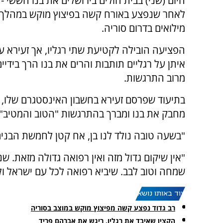
היום (שני) בבית חולים בירושלים את בנו הששי 
לאחר שנפצע באורח קשה בפיצוץ מוקש במהלך 
מילואים בדרום סוריה.
הפציעה הובילה לקטיעת שתי רגליו, אך זעירא ע
איתן על רגליים תותבות והרים את בנו הרך בידיי
מרוב התרגשות.
בתיעוד שפרסם זעירא בחשבון האינסטגרם שלו, 
מחבק את בנו ומברך בהתרגשות "הטוב והמטיב".
"בשעה טובה נולד לנו בן, אח קטן לחמשת הבנים
"אין שיקום גדול מזה ואין רפואה גדולה מזאת. ש
שמחה וטוב לבב. שיביא רפואה לכל עם ישראל ולח
עוד באותו נושא:
רב גדוד נפצע קשה מפיצוץ מוקש במוצב בסוריה
הקצין שאיבד את רגליו, ריגש את אברהם פריד