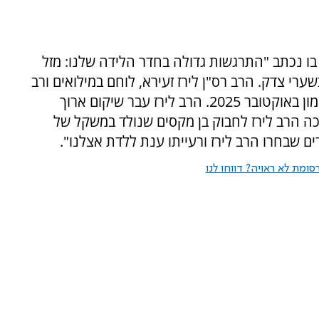
ו נכתב "התרגשות גדולה בחדר הלידה שלנו: מזל
ערי צדק. הרב רס"ן לירז זעירא, לוחם במילואים ורב
צבאי, נפצע קשה ואיבד את שתי רגליו מפיצוץ רימון באוקטובר 2025. הרב לירז עבר שיקום ארוך
כה הרב לירז לחבוק בן מקסים שנולד במשקל של
ומת לא ראויה? דווחו לנו