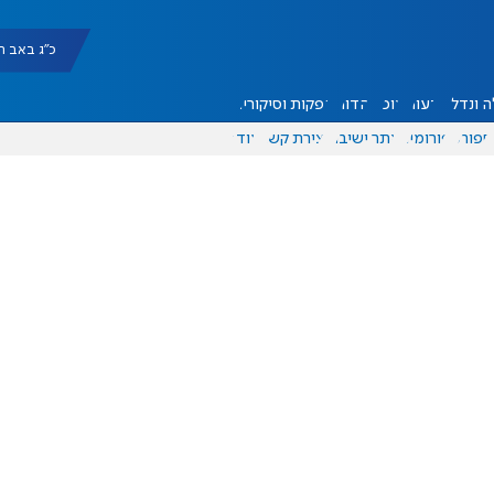
כ"ג באב תשפ"ו |
 ונדל"ן
דעות
אוכל
יהדות
הפקות וסיקורים
ספורט
פורומים
אתר ישיבה
יצירת קשר
עוד