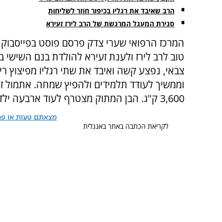
הרב שאיבד את רגליו בכיפור חוזר לשליחות
סגירת המעגל המרגשת של הרב לירז זעירא
המרכז הרפואי שערי צדק פרסם פוסט בפייסבוק ב
טוב לרב לירז ולענת זעירא להולדת בנם השישי בש
וממשיך לעודד תלמידים ולהפיץ שמחה. אתמול ז
3,600 ק"ג. הבן המתוק מצטרף לעוד ארבעה ילדים שבחרו הרב לירז ורעייתו ענת ללדת אצלנו".
מצאתם טעות או פרס
לקריאת הכתבה באתר באנגלית