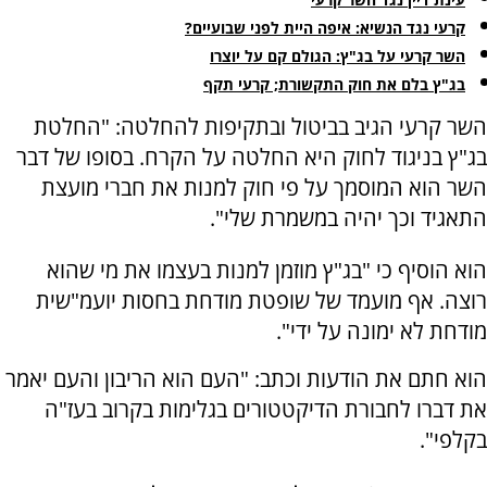
קרעי נגד הנשיא: איפה היית לפני שבועיים?
השר קרעי על בג"ץ: הגולם קם על יוצרו
בג"ץ בלם את חוק התקשורת; קרעי תקף
השר קרעי הגיב בביטול ובתקיפות להחלטה: "החלטת
בג"ץ בניגוד לחוק היא החלטה על הקרח. בסופו של דבר
השר הוא המוסמך על פי חוק למנות את חברי מועצת
התאגיד וכך יהיה במשמרת שלי".
הוא הוסיף כי "בג"ץ מוזמן למנות בעצמו את מי שהוא
רוצה. אף מועמד של שופטת מודחת בחסות יועמ"שית
מודחת לא ימונה על ידי".
הוא חתם את הודעות וכתב: "העם הוא הריבון והעם יאמר
את דברו לחבורת הדיקטטורים בגלימות בקרוב בעז"ה
בקלפי".