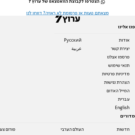
הצטרפו לקבוצת הוואטצאפ של ערוץ 7
מצאתם טעות או פרסומת לא ראויה? דווחו לנו
פנו אלינו
אודות
Pусский
יצירת קשר
عربية
פרסמו אצלנו
תנאי שימוש
מדיניות פרטיות
הצהרת נגישות
המייל האדום
עברית
English
מדורים
חדשות
העולם הערבי
פורום צע