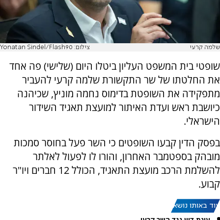
שלמה קרעי
צילום: Yonatan Sindel/Flash90
שופטי בית המשפט העליון ביטלו היום (שלישי) פה אחד
את החלטתו של שר התקשורת שלמה קרעי להעביר
מתפקידה את השופטת בדימוס נחמה מוניץ, שכיהנה
כיושבת ראש ועדת האיתור למועצת תאגיד השידור
הישראלי.
בפסק הדין קבעו השופטים כי השר פעל בחוסר סמכות
מובהק בספטמבר האחרון, והורו לו לפעול לאלתר
להשלמת הרכב מועצת התאגיד, הכולל 12 חברים ויו"ר
קבוע.
עוד באותו נושא:
עינת דיין נגד השר קרעי