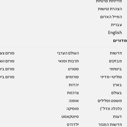
מדיניות פרטיות
הצהרת נגישות
המייל האדום
עברית
English
מדורים
חדשות
העולם הערבי
פורום צע
מבזקים
תרבות ופנאי
פורום נשו
ביטחוני
ספורט
פורום בי
פוליטי-מדיני
פורומים
פורום בי
בארץ
יהדות
בעולם
צרכנות
משפט ופלילים
אופנה
כלכלה ונדל"ן
מוסיקה
דעות
פיוטקאסט
חדשות המגזר
ילדודס