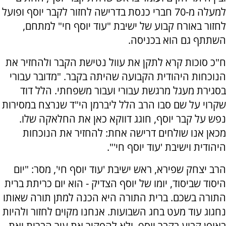
למעלה מ-70 חברי כנסת בדרישה לחזור לקבר יוסף ופועל
לחזור באורח קבוע של ישיבת "עוד יוסף חי" למתחם,
השתתף גם הוא בכניסה.
ח"כ סוכות קרא לתקן את עוול נטישת הקבר ולהחזיר את
הנוכחות היהודית הקבועה שהיתה בקבר. "מדובר עבורי
בסגירת מעגל מרגשת עבורי ועבור משפחתי. הלל דוד
שקרוי על שם סבו הרב הלל ליברמן הי"ד שנרצח במסירות
נפש על קבר יוסף, חוגג דווקא כאן את החלאקה שלו.
מכאן אנו שולחים דרישה אחת: להחזיר את הנוכחות
היהודית וישיבת 'עוד יוסף חי'".
הרב יצחק שפירא, ראש ישיבת 'עוד יוסף חי', מסר: "יום
היסוד שביסוד, יומו של יוסף הצדיק - הוא יום כריתת ברית
התורה בשכם. ברית התורה היא הכנה למתן תורה שאותו
נחגוג עוד מעט בחג השבועות. אנחנו מקוים לחזור ולהיות
באופן קבוע בקבר יוסף, ולא להפקיר את עיר הברית ואת