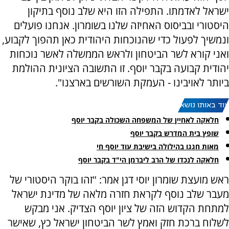
ישראל לאדמתו. התפילה הזו היא שלב נוסף בתיקון
היסטורי ובביסוס האחיזה שלנו בשומרון. אנחנו פועלים
ונמשיך לפעול כדי שהנוכחות היהודית כאן תהפוך לקבוע,
ואני קורא לשר הביטחון ולראש הממשלה לאשר נוכחות
יהודית קבועה בקבר יוסף. זו התשובה הציונית ההולמת
ביותר לאויבינו - העמקת השורשים בארצנו".
עוד באותו נושא:
חלאקה לאחיין של המשפחה השכולה בקבר יוסף
שופץ בית המדרש בקבר יוסף
מאות חגגו בהילולה בישיבת עוד יוסף חי
חלאקה לנכדו של הרב ליברמן הי"ד בקבר יוסף
ראש מועצת שומרון יוסי דגן אמר: "זהו בוקר היסטורי של
מעבר שלב נוסף לקראת חזרה מלאה של מדינת ישראל
למתחת הקדוש הזה של ציון יוסף הצדיק. אני מבקש
לשלוח ברכת חזק ואמץ לשר הביטחון ישראל כץ, שאישר