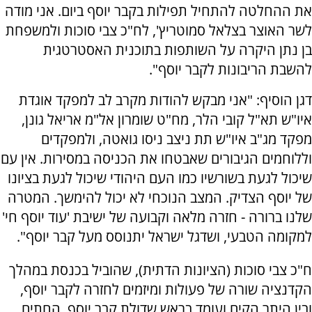
את ההחלטה להתחיל תפילות בקבר יוסף ביום. אני מודה
לשר האוצר בצלאל סמוטריץ', לח"כ צבי סוכות ולמשפחת
בן נתן היקרה על השותפות בתוכנית האסטרטגית
להשבת הריבונות לקבר יוסף".
דגן הוסיף: "אני מבקש להודות מקרב לב למפקד אוגדת
איו"ש תא"ל קובי הלר, מח"ט שומרון אל"מ אריאל גונן,
מפקד מג"ב איו"ש תת ניצב ניסו גואטה, ולמפקדים
וללוחמים הגיבורים שאבטחו את הכניסה במסירות. אין עם
שיכול לגעת בשורשיו כמו העם היהודי שיכול לגעת בציונו
של יוסף הצדיק. המצב הנוכחי לא יכול להימשך. המטרה
שלנו ברורה - חזרה מלאה וקבועה של ישיבת 'עוד יוסף חי'
למקומה הטבעי, ושדגל ישראל יתנוסס מעל קבר יוסף".
ח"כ צבי סוכות (הציונות הדתית), שהוביל בכנסת במהלך
הקדנציה שורה של פעולות ומיזמים לחזרה לקבר יוסף,
ובין היתר הקים ועומד בראש שדולת קבר יוסף, החתים